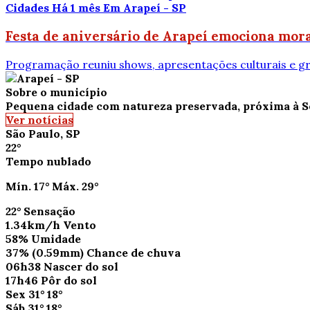
Cidades
Há 1 mês
Em Arapeí - SP
Festa de aniversário de Arapeí emociona mora
Programação reuniu shows, apresentações culturais e 
Sobre o município
Pequena cidade com natureza preservada, próxima à S
Ver notícias
São Paulo, SP
22°
Tempo nublado
Mín.
17°
Máx.
29°
22°
Sensação
1.34km/h
Vento
58%
Umidade
37%
(0.59mm)
Chance de chuva
06h38
Nascer do sol
17h46
Pôr do sol
Sex
31°
18°
Sáb
31°
18°