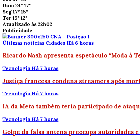
Dom
24°
17°
Seg
17°
15°
Ter
15°
12°
Atualizado às 22h02
Publicidade
Últimas notícias
Cidades
Há 6 horas
Ricardo Nash apresenta espetáculo “Moda à Te
Tecnologia
Há 7 horas
Justiça francesa condena streamers após mort
Tecnologia
Há 7 horas
IA da Meta também teria participado de ataq
Tecnologia
Há 7 horas
Golpe da falsa antena preocupa autoridades e 