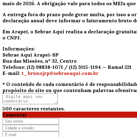
maio de 2026
. A obrigação vale para todos os MEIs qu
A entrega fora do prazo pode gerar multa, por isso a 
declaração anual deve informar o faturamento bruto do
Em Arapeí, o
Sebrae Aqui
realiza a declaração gratui
o CNPJ.
Informações:
Sebrae Aqui Arapeí-SP
Rua das Missões, nº 32, Centro
Telefone: (12) 98838-1071 / (12) 3115-1194 — Ramal 221
E-mail:
t_brunojrp@sebraeaqui.com.br
* O conteúdo de cada comentário é de responsabilidad
propósito do site ou que contenham palavras ofensiva
500
caracteres restantes.
Comentar