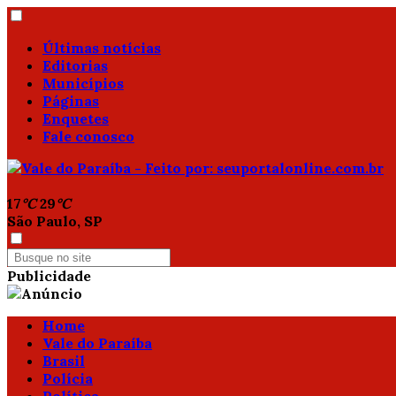
Últimas notícias
Editorias
Municípios
Páginas
Enquetes
Fale conosco
17
°C
29
°C
São Paulo, SP
Publicidade
Home
Vale do Paraíba
Brasil
Polícia