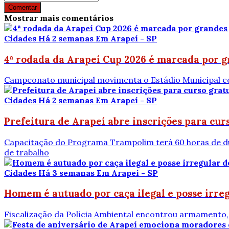
Comentar
Mostrar mais comentários
Cidades
Há 2 semanas
Em Arapeí - SP
4ª rodada da Arapeí Cup 2026 é marcada por gr
Campeonato municipal movimenta o Estádio Municipal co
Cidades
Há 2 semanas
Em Arapeí - SP
Prefeitura de Arapeí abre inscrições para curs
Capacitação do Programa Trampolim terá 60 horas de du
de trabalho
Cidades
Há 3 semanas
Em Arapeí - SP
Homem é autuado por caça ilegal e posse irre
Fiscalização da Polícia Ambiental encontrou armamento, m