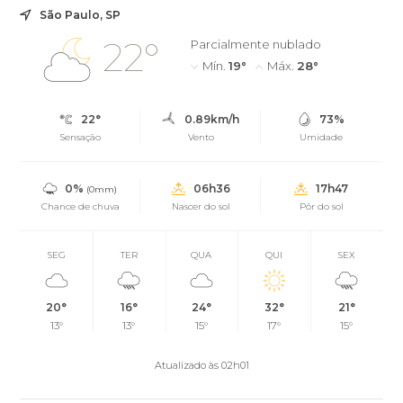
São Paulo, SP
22°
Parcialmente nublado
Mín.
19°
Máx.
28°
22°
0.89km/h
73%
Sensação
Vento
Umidade
0%
06h36
17h47
(0mm)
Chance de chuva
Nascer do sol
Pôr do sol
SEG
TER
QUA
QUI
SEX
20°
16°
24°
32°
21°
13°
13°
15°
17°
15°
Atualizado às 02h01