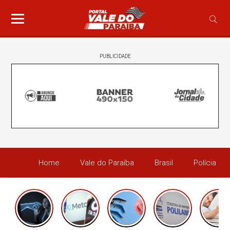
PUBLICIDADE
Home
Vale do Paraíba
Brasil
Polícia