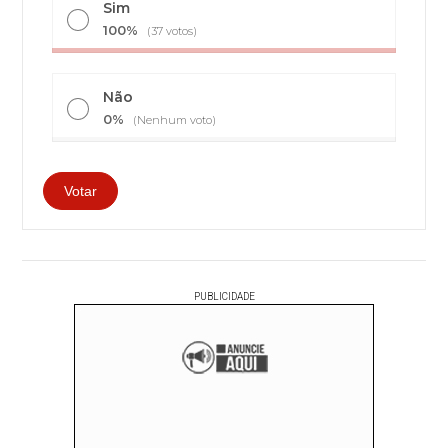
Sim
100%
(37 votos)
Não
0%
(Nenhum voto)
PUBLICIDADE