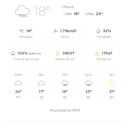
18°
Chuva
Mín.
18°
Máx.
29°
18°
1.79km/h
92%
Sensação
Vento
Umidade
100%
06h37
17h47
(0.8mm)
Chance de chuva
Nascer do sol
Pôr do sol
DOM
SEG
TER
QUA
QUI
24°
17°
16°
23°
31°
17°
13°
13°
15°
16°
Atualizado às 09h01