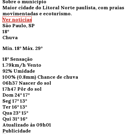
Sobre o município
Maior cidade do Litoral Norte paulista, com praias
movimentadas e ecoturismo.
Ver notícias
São Paulo, SP
18°
Chuva
Mín.
18°
Máx.
29°
18°
Sensação
1.79km/h
Vento
92%
Umidade
100%
(0.8mm)
Chance de chuva
06h37
Nascer do sol
17h47
Pôr do sol
Dom
24°
17°
Seg
17°
13°
Ter
16°
13°
Qua
23°
15°
Qui
31°
16°
Atualizado às 09h01
Publicidade