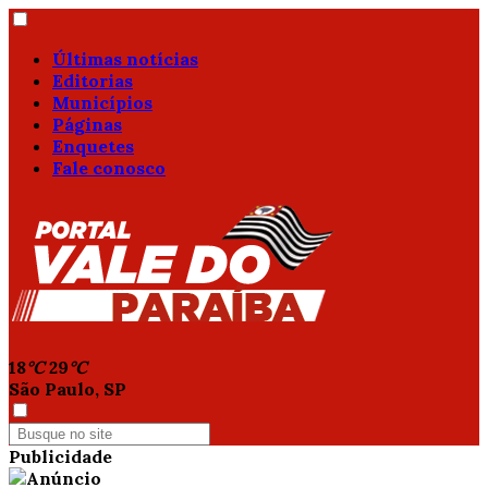
Últimas notícias
Editorias
Municípios
Páginas
Enquetes
Fale conosco
18
°C
29
°C
São Paulo, SP
Publicidade