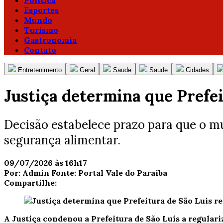
Política
Esportes
Mundo
Turismo
Gastronomia
Contato
Entretenimento
Geral
Saude
Saude
Cidades
Justiça determina que Prefe
Decisão estabelece prazo para que o m
segurança alimentar.
09/07/2026 às 16h17
Por:
Admin
Fonte:
Portal Vale do Paraíba
Compartilhe:
A Justiça condenou a Prefeitura de São Luís a regular