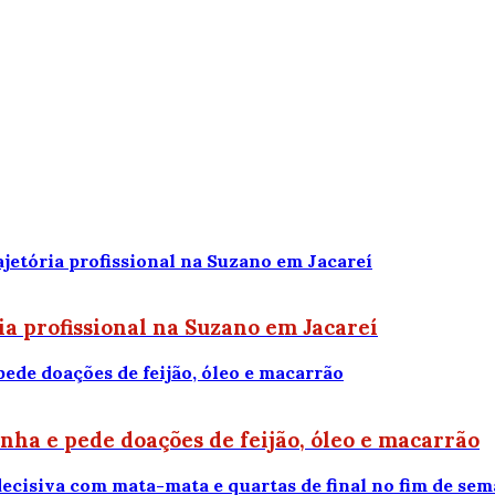
ria profissional na Suzano em Jacareí
ha e pede doações de feijão, óleo e macarrão