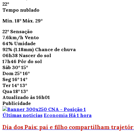
22°
Tempo nublado
Mín.
18°
Máx.
29°
22°
Sensação
7.6km/h
Vento
64%
Umidade
92%
(1.18mm)
Chance de chuva
06h38
Nascer do sol
17h46
Pôr do sol
Sáb
30°
15°
Dom
25°
16°
Seg
16°
14°
Ter
14°
13°
Qua
18°
13°
Atualizado às 16h01
Publicidade
Últimas notícias
Economia
Há 1 hora
Dia dos Pais: pai e filho compartilham trajetó