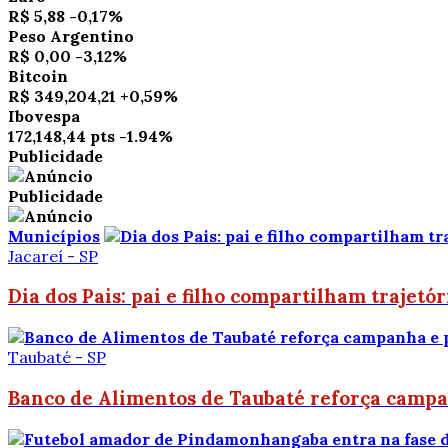
R$ 5,88
-0,17%
Peso Argentino
R$ 0,00
-3,12%
Bitcoin
R$ 349,204,21
+0,59%
Ibovespa
172,148,44 pts
-1.94%
Publicidade
Publicidade
Municípios
Jacareí - SP
Dia dos Pais: pai e filho compartilham trajetó
Taubaté - SP
Banco de Alimentos de Taubaté reforça campan