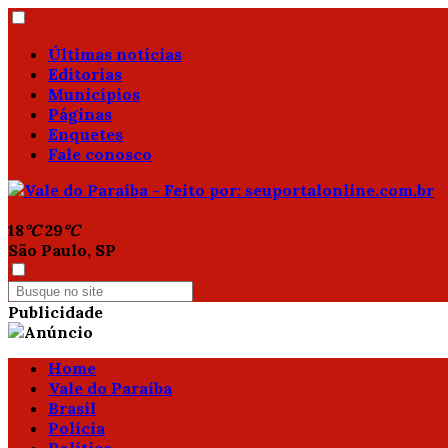
Últimas notícias
Editorias
Municípios
Páginas
Enquetes
Fale conosco
18
°C
29
°C
São Paulo, SP
Publicidade
Home
Vale do Paraíba
Brasil
Polícia