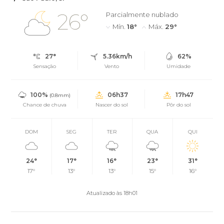
26°
Parcialmente nublado
Mín.
18°
Máx.
29°
27°
5.36km/h
62%
Sensação
Vento
Umidade
100%
06h37
17h47
(0.8mm)
Chance de chuva
Nascer do sol
Pôr do sol
DOM
SEG
TER
QUA
QUI
24°
17°
16°
23°
31°
17°
13°
13°
15°
16°
Atualizado às 18h01