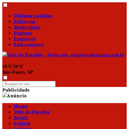
Últimas notícias
Editorias
Municípios
Páginas
Enquetes
Fale conosco
19
°C
28
°C
São Paulo, SP
Publicidade
Home
Vale do Paraíba
Brasil
Polícia