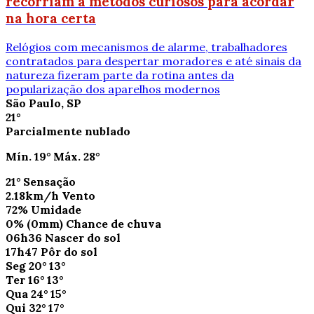
recorriam a métodos curiosos para acordar
na hora certa
Relógios com mecanismos de alarme, trabalhadores
contratados para despertar moradores e até sinais da
natureza fizeram parte da rotina antes da
popularização dos aparelhos modernos
São Paulo, SP
21°
Parcialmente nublado
Mín.
19°
Máx.
28°
21°
Sensação
2.18km/h
Vento
72%
Umidade
0%
(0mm)
Chance de chuva
06h36
Nascer do sol
17h47
Pôr do sol
Seg
20°
13°
Ter
16°
13°
Qua
24°
15°
Qui
32°
17°