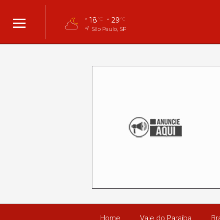
18
29
°C
°C
São Paulo, SP
Home
Vale do Paraíba
Bra