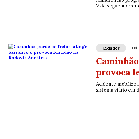
Vale seguem crono
Cidades
Há 
Caminhão p
provoca l
Acidente mobilizo
sistema viário em di