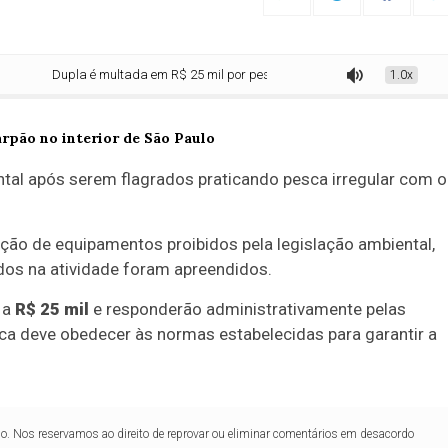
Dupla é multada em R$ 25 mil por pesca irregular com arpão no interior de 
1.0x
ntal após serem flagrados praticando pesca irregular com o
ação de equipamentos proibidos pela legislação ambiental,
zados na atividade foram apreendidos.
 a
R$ 25 mil
e responderão administrativamente pelas
sca deve obedecer às normas estabelecidas para garantir a
lo. Nos reservamos ao direito de reprovar ou eliminar comentários em desacordo