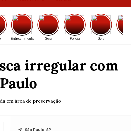
e
Entretenimento
Geral
Polícia
Geral
Brasi
sca irregular com
 Paulo
ida em área de preservação
São Paulo, SP