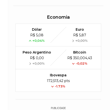
Economia
Dólar
Euro
R$ 5,08
R$ 5,87
+0,04%
+0,00%
Peso Argentino
Bitcoin
R$ 0,00
R$ 350,004,43
+0,00%
-0,02%
Ibovespa
172,513,42 pts
-1.73%
PUBLICIDADE