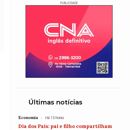
PUBLICIDADE
Últimas notícias
Economia
Há 13 horas
Dia dos Pais: pai e filho compartilham