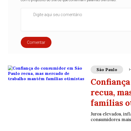
com o propósito do site ou que contenham palavras ofensivas.
Comentar
São Paulo
H
Confiança
recua, ma
famílias o
Juros elevados, in
consumidores mais