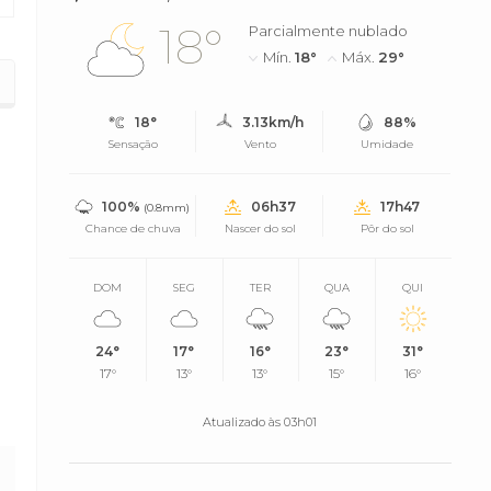
18°
Parcialmente nublado
Mín.
18°
Máx.
29°
São Paulo
18°
3.13km/h
88%
Sensação
Vento
Umidade
100%
06h37
17h47
(0.8mm)
Chance de chuva
Nascer do sol
Pôr do sol
DOM
SEG
TER
QUA
QUI
24°
17°
16°
23°
31°
17°
13°
13°
15°
16°
Atualizado às 03h01