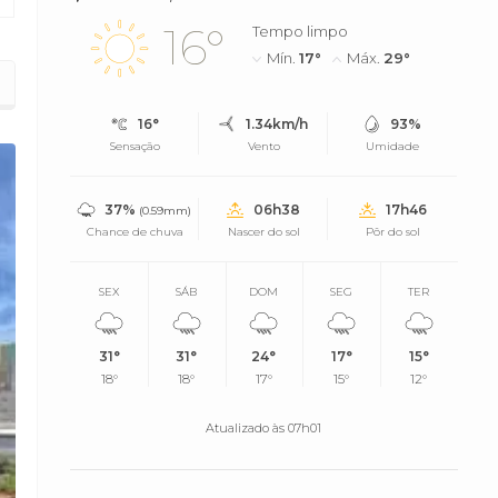
16°
Tempo limpo
Mín.
17°
Máx.
29°
 na Venezuela
16°
1.34km/h
93%
Sensação
Vento
Umidade
37%
06h38
17h46
(0.59mm)
Chance de chuva
Nascer do sol
Pôr do sol
SEX
SÁB
DOM
SEG
TER
31°
31°
24°
17°
15°
18°
18°
17°
15°
12°
Atualizado às 07h01