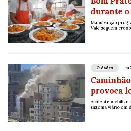
Bom Prato
durante o
Manutenção progra
Vale seguem crono
Cidades
Há 
Caminhão p
provoca l
Acidente mobilizo
sistema viário em di