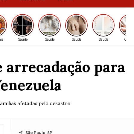
ia
Saude
Saude
Saude
Saude
Cidad
e arrecadação para
Venezuela
amílias afetadas pelo desastre
São Paulo, SP