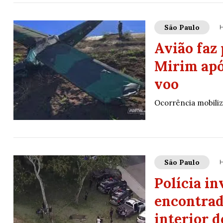
São Paulo
H
Avião faz
Mirim apó
voo
Ocorrência mobiliz
São Paulo
H
Polícia in
encontrad
interior d