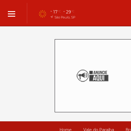
17
29
°C
°C
São Paulo, SP
Home
Vale do Paraíba
Bra