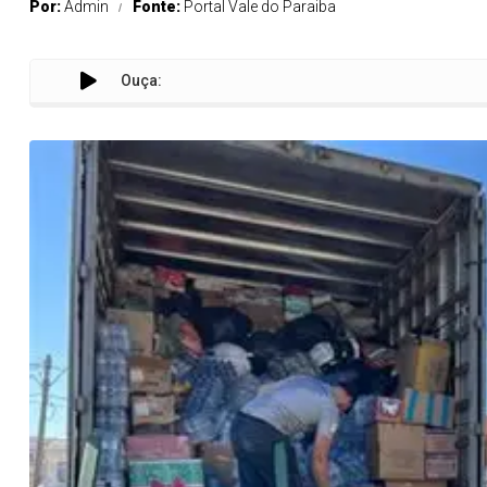
Por:
Admin
Fonte:
Portal Vale do Paraiba
Ouça:
Ri