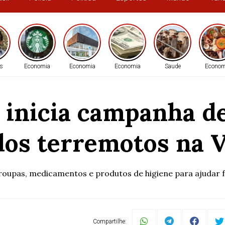
s
Economia
Economia
Economia
Saude
Econom
 inicia campanha d
dos terremotos na 
roupas, medicamentos e produtos de higiene para ajudar f
Compartilhe: