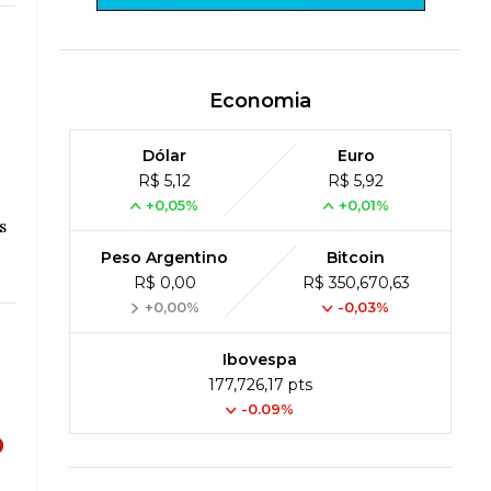
Economia
Dólar
Euro
R$ 5,12
R$ 5,92
+0,05%
+0,01%
s
Peso Argentino
Bitcoin
R$ 0,00
R$ 350,670,63
+0,00%
-0,03%
Ibovespa
177,726,17 pts
-0.09%
o