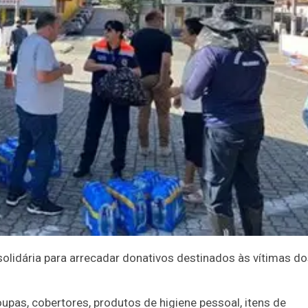
olidária para arrecadar donativos destinados às vítimas d
oupas, cobertores, produtos de higiene pessoal, itens de