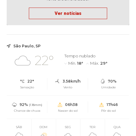
Ver notícias
São Paulo, SP
22°
Tempo nublado
Mín.
18°
Máx.
29°
22°
3.58km/h
70%
Sensação
Vento
Umidade
92%
06h38
17h46
(1.18mm)
Chance de chuva
Nascer do sol
Pôr do sol
SÁB
DOM
SEG
TER
QUA