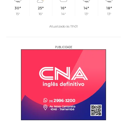
30°
25°
16°
14°
18°
15°
16°
14°
13°
13°
Atualizado às 11h01
PUBLICIDADE