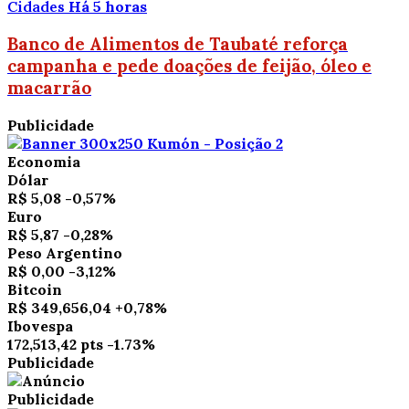
Cidades
Há 5 horas
Banco de Alimentos de Taubaté reforça
campanha e pede doações de feijão, óleo e
macarrão
Publicidade
Economia
Dólar
R$ 5,08
-0,57%
Euro
R$ 5,87
-0,28%
Peso Argentino
R$ 0,00
-3,12%
Bitcoin
R$ 349,656,04
+0,78%
Ibovespa
172,513,42 pts
-1.73%
Publicidade
Publicidade