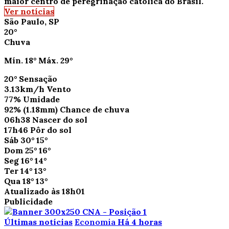
maior centro de peregrinação católica do Brasil.
Ver notícias
São Paulo, SP
20°
Chuva
Mín.
18°
Máx.
29°
20°
Sensação
3.13km/h
Vento
77%
Umidade
92%
(1.18mm)
Chance de chuva
06h38
Nascer do sol
17h46
Pôr do sol
Sáb
30°
15°
Dom
25°
16°
Seg
16°
14°
Ter
14°
13°
Qua
18°
13°
Atualizado às 18h01
Publicidade
Últimas notícias
Economia
Há 4 horas