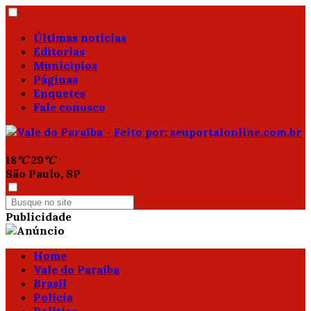
Últimas notícias
Editorias
Municípios
Páginas
Enquetes
Fale conosco
18
°C
29
°C
São Paulo, SP
Publicidade
Home
Vale do Paraíba
Brasil
Polícia