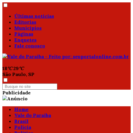
Últimas notícias
Editorias
Municípios
Páginas
Enquetes
Fale conosco
18
°C
29
°C
São Paulo, SP
Publicidade
Home
Vale do Paraíba
Brasil
Polícia