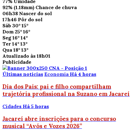
77%
Umidade
92%
(1.18mm)
Chance de chuva
06h38
Nascer do sol
17h46
Pôr do sol
Sáb
30°
15°
Dom
25°
16°
Seg
16°
14°
Ter
14°
13°
Qua
18°
13°
Atualizado às 18h01
Publicidade
Últimas notícias
Economia
Há 4 horas
Dia dos Pais: pai e filho compartilham
trajetória profissional na Suzano em Jacareí
Cidades
Há 5 horas
Jacareí abre inscrições para o concurso
musical “Avós e Vozes 2026”