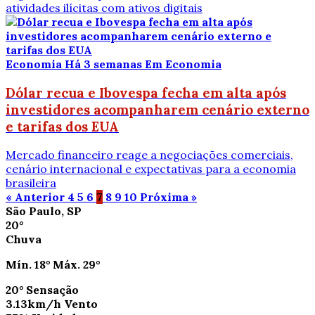
atividades ilícitas com ativos digitais
Economia
Há 3 semanas
Em Economia
Dólar recua e Ibovespa fecha em alta após
investidores acompanharem cenário externo
e tarifas dos EUA
Mercado financeiro reage a negociações comerciais,
cenário internacional e expectativas para a economia
brasileira
« Anterior
4
5
6
7
8
9
10
Próxima »
São Paulo, SP
20°
Chuva
Mín.
18°
Máx.
29°
20°
Sensação
3.13km/h
Vento