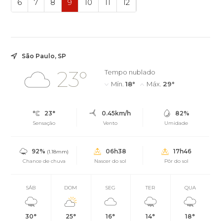
6
7
8
9
10
11
12
São Paulo, SP
23°
Tempo nublado
Mín.
18°
Máx.
29°
23°
0.45km/h
82%
Sensação
Vento
Umidade
92%
06h38
17h46
(1.18mm)
Chance de chuva
Nascer do sol
Pôr do sol
SÁB
DOM
SEG
TER
QUA
30°
25°
16°
14°
18°