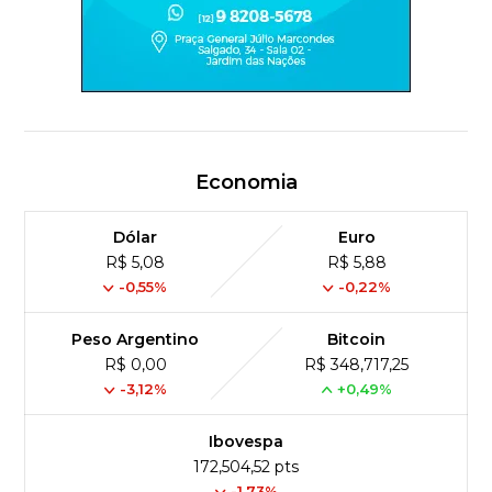
Economia
Dólar
Euro
R$ 5,08
R$ 5,88
-0,55%
-0,22%
Peso Argentino
Bitcoin
R$ 0,00
R$ 348,717,25
-3,12%
+0,49%
Ibovespa
172,504,52 pts
-1.73%