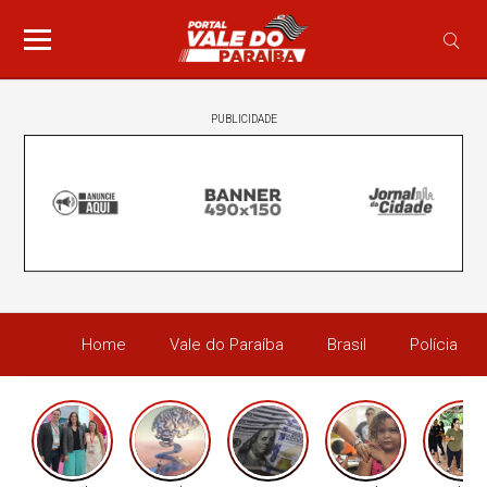
PUBLICIDADE
Home
Vale do Paraíba
Brasil
Polícia