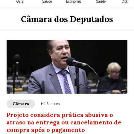
Geral
Saude
Economia
Saude
Cidade
Câmara dos Deputados
Câmara
Há 6 meses
Projeto considera prática abusiva o
atraso na entrega ou cancelamento de
compra após o pagamento