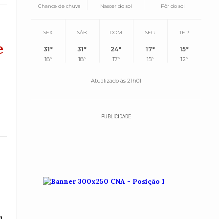
Chance de chuva
Nascer do sol
Pôr do sol
SEX
SÁB
DOM
SEG
TER
e
31°
31°
24°
17°
15°
18°
18°
17°
15°
12°
Atualizado às 21h01
PUBLICIDADE
a