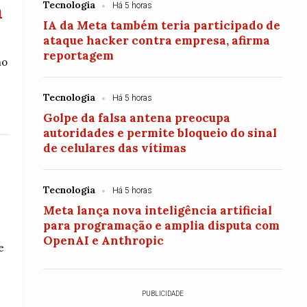
Tecnologia
m
Há 5 horas
IA da Meta também teria participado de
ataque hacker contra empresa, afirma
reportagem
no
Tecnologia
Há 5 horas
Golpe da falsa antena preocupa
autoridades e permite bloqueio do sinal
de celulares das vítimas
Tecnologia
Há 5 horas
Meta lança nova inteligência artificial
para programação e amplia disputa com
OpenAI e Anthropic
e
PUBLICIDADE