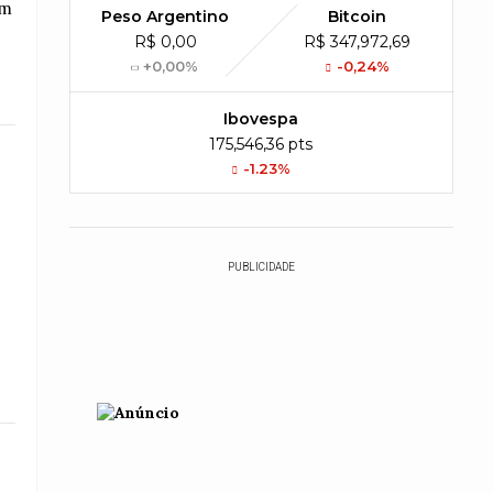
om
Peso Argentino
Bitcoin
R$ 0,00
R$ 347,972,69
+0,00%
-0,24%
Ibovespa
175,546,36 pts
-1.23%
PUBLICIDADE