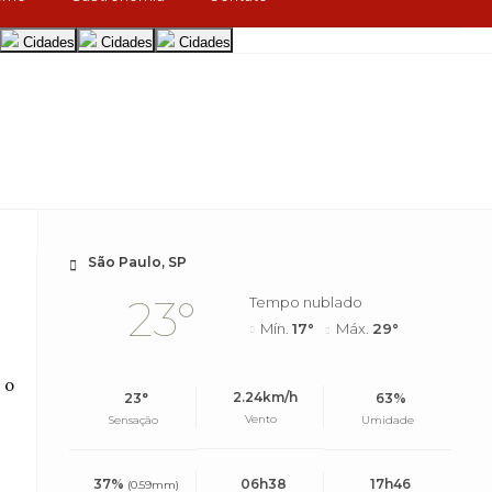
Cidades
Cidades
Cidades
São Paulo, SP
23°
Tempo nublado
Mín.
17°
Máx.
29°
 o
2.24km/h
23°
63%
Vento
Sensação
Umidade
37%
06h38
17h46
(0.59mm)