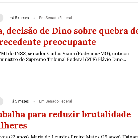
Há 5 meses
Em Senado Federal
, decisão de Dino sobre quebra d
 precedente preocupante
MI do INSS, senador Carlos Viana (Podemos-MG), criticou
ministro do Supremo Tribunal Federal (STF) Flávio Dino...
Há 5 meses
Em Senado Federal
abalha para reduzir brutalidade
lheres
ves (22 anos), Maria de Lourdes Freire Matos (25 anos), Tainar