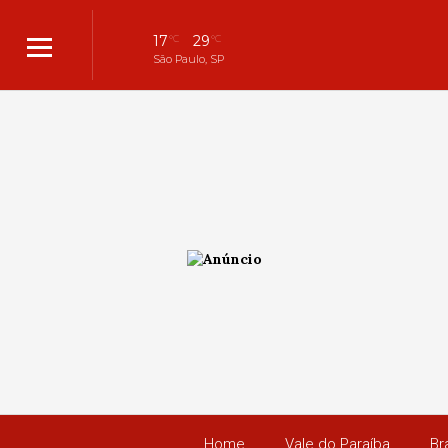
17
29
°C
°C
São Paulo, SP
Home
Vale do Paraíba
Bra