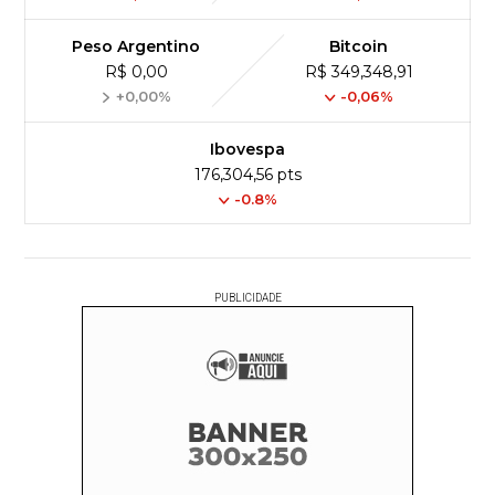
Peso Argentino
Bitcoin
R$ 0,00
R$ 349,348,91
+0,00%
-0,06%
Ibovespa
176,304,56 pts
-0.8%
PUBLICIDADE