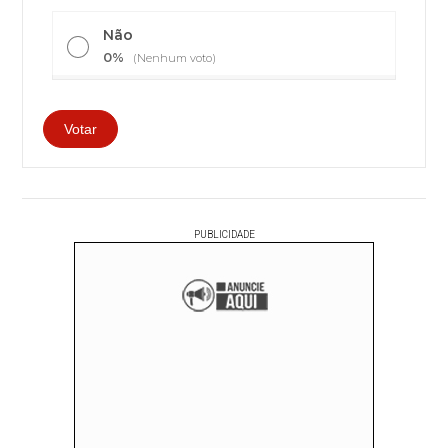
Não
0%
(Nenhum voto)
PUBLICIDADE