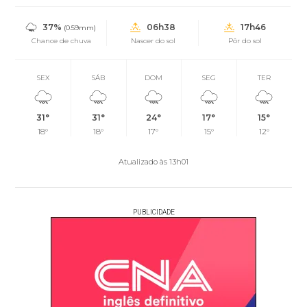
37%
06h38
17h46
(0.59mm)
Chance de chuva
Nascer do sol
Pôr do sol
SEX
SÁB
DOM
SEG
TER
31°
31°
24°
17°
15°
18°
18°
17°
15°
12°
Atualizado às 13h01
PUBLICIDADE