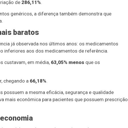
ariação de
286,11%
.
ntos genéricos, a diferença também demonstra que
a.
ais baratos
ência já observada nos últimos anos: os medicamentos
 inferiores aos dos medicamentos de referência.
cos custavam, em média,
63,05% menos
que os
or, chegando a
66,18%
.
s possuem a mesma eficácia, segurança e qualidade
tiva mais econômica para pacientes que possuem prescrição
r economia