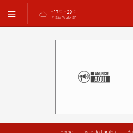
17
29
°C
°C
São Paulo, SP
Home
Vale do Paraíba
Bra