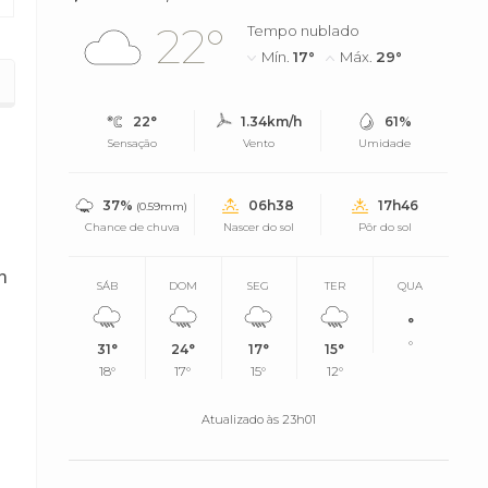
22°
Tempo nublado
Mín.
17°
Máx.
29°
2.400%
22°
1.34km/h
61%
Sensação
Vento
Umidade
37%
06h38
17h46
(0.59mm)
Chance de chuva
Nascer do sol
Pôr do sol
m
SÁB
DOM
SEG
TER
QUA
°
°
31°
24°
17°
15°
18°
17°
15°
12°
Atualizado às 23h01