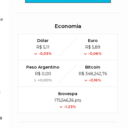
de
Economia
Dólar
Euro
R$ 5,11
R$ 5,89
-0,03%
-0,06%
Peso Argentino
Bitcoin
R$ 0,00
R$ 348,242,76
+0,00%
-0,16%
s
Ibovespa
175,546,36 pts
-1.23%
o