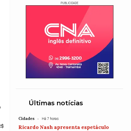
PUBLICIDADE
Últimas notícias
o
Cidades
Há 7 horas
R$
Ricardo Nash apresenta espetáculo