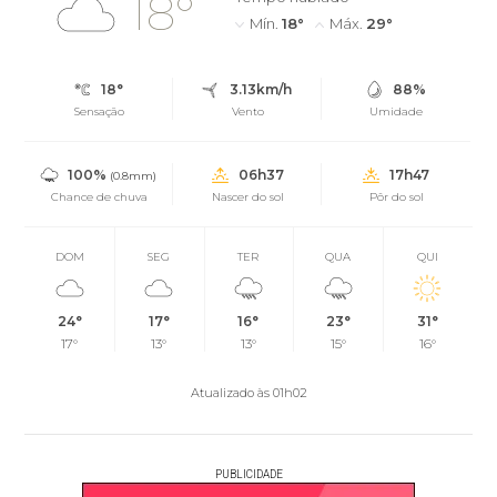
18°
Mín.
18°
Máx.
29°
18°
3.13km/h
88%
Sensação
Vento
Umidade
100%
06h37
17h47
(0.8mm)
Chance de chuva
Nascer do sol
Pôr do sol
DOM
SEG
TER
QUA
QUI
24°
17°
16°
23°
31°
17°
13°
13°
15°
16°
Atualizado às 01h02
PUBLICIDADE