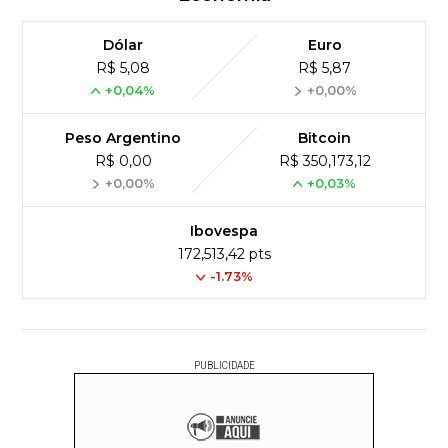
Dólar
Euro
R$ 5,08
R$ 5,87
+0,04%
+0,00%
Peso Argentino
Bitcoin
R$ 0,00
R$ 350,173,12
+0,00%
+0,03%
Ibovespa
172,513,42 pts
-1.73%
PUBLICIDADE