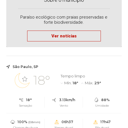
Paraíso ecológico com praias preservadas e
forte biodiversidade.
Ver notícias
São Paulo, SP
18°
Tempo limpo
Mín.
18°
Máx.
29°
18°
3.13km/h
88%
Sensação
Vento
Umidade
100%
06h37
17h47
(0.8mm)
Chance de chuva
Nascer do sol
Pôr do sol