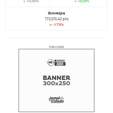
+0,00%
+0,01%
Ibovespa
172,513,42 pts
-1.73%
PUBLICIDADE