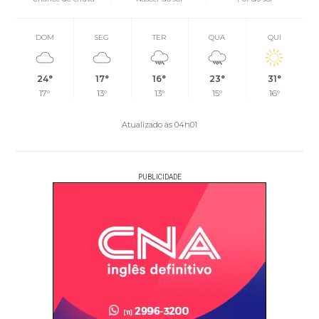
DOM
SEG
TER
QUA
QUI
24°
17°
16°
23°
31°
17°
13°
13°
15°
16°
Atualizado às 04h01
PUBLICIDADE