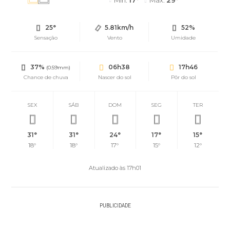
Mín.
17°
Máx.
29°
25°
5.81km/h
52%
Sensação
Vento
Umidade
37%
06h38
17h46
(0.59mm)
Chance de chuva
Nascer do sol
Pôr do sol
SEX
SÁB
DOM
SEG
TER
31°
31°
24°
17°
15°
18°
18°
17°
15°
12°
Atualizado às 17h01
PUBLICIDADE