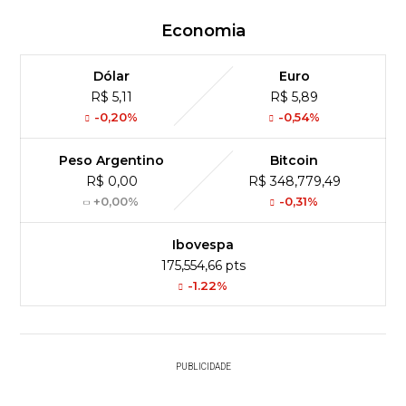
Economia
Dólar
Euro
R$ 5,11
R$ 5,89
-0,20%
-0,54%
Peso Argentino
Bitcoin
R$ 0,00
R$ 348,779,49
+0,00%
-0,31%
Ibovespa
175,554,66 pts
-1.22%
PUBLICIDADE