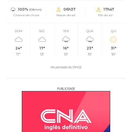
100%
06h37
17h47
(0.8mm)
Chance de chuva
Nascer do sol
Pôr do sol
DOM
SEG
TER
QUA
QUI
24°
17°
16°
23°
31°
17°
13°
13°
15°
16°
Atualizado às 01h02
PUBLICIDADE