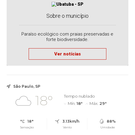
Sobre o município
Paraíso ecológico com praias preservadas e
forte biodiversidade.
Ver notícias
São Paulo, SP
18°
Tempo nublado
Mín.
18°
Máx.
29°
18°
3.13km/h
88%
Sensação
Vento
Umidade