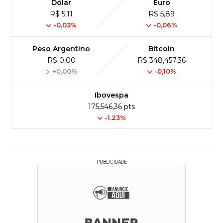
Dólar
Euro
R$ 5,11
R$ 5,89
-0,03%
-0,06%
Peso Argentino
Bitcoin
R$ 0,00
R$ 348,457,36
+0,00%
-0,10%
Ibovespa
175,546,36 pts
-1.23%
PUBLICIDADE