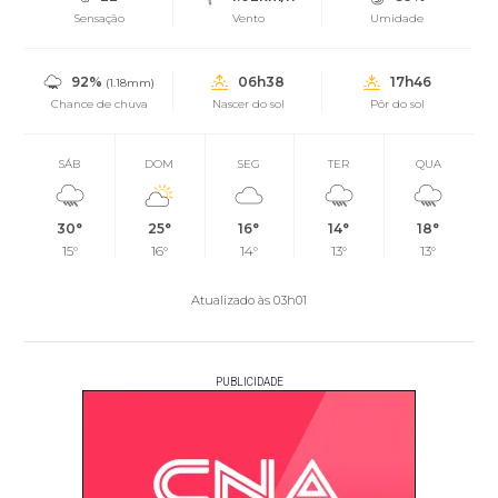
Sensação
Vento
Umidade
92%
06h38
17h46
(1.18mm)
Chance de chuva
Nascer do sol
Pôr do sol
SÁB
DOM
SEG
TER
QUA
30°
25°
16°
14°
18°
15°
16°
14°
13°
13°
Atualizado às 03h01
PUBLICIDADE