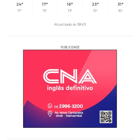
24°
17°
16°
23°
31°
17°
13°
13°
15°
16°
Atualizado às 18h01
PUBLICIDADE