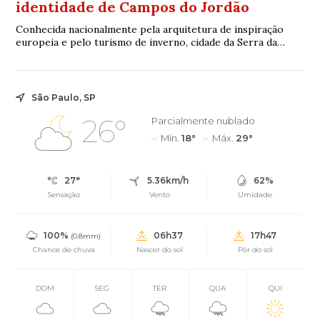
identidade de Campos do Jordão
Conhecida nacionalmente pela arquitetura de inspiração
europeia e pelo turismo de inverno, cidade da Serra da
Mantiqueira também carrega em sua formação a
contribuição de diferentes grupos que chegaram ao
município para trabalhar e construir uma nova vida
São Paulo, SP
26°
Parcialmente nublado
Mín.
18°
Máx.
29°
27°
5.36km/h
62%
Sensação
Vento
Umidade
100%
06h37
17h47
(0.8mm)
Chance de chuva
Nascer do sol
Pôr do sol
DOM
SEG
TER
QUA
QUI