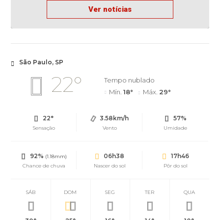
Ver notícias
São Paulo, SP
22°
Tempo nublado
Mín.
18°
Máx.
29°
22°
3.58km/h
57%
Sensação
Vento
Umidade
92%
06h38
17h46
(1.18mm)
Chance de chuva
Nascer do sol
Pôr do sol
SÁB
DOM
SEG
TER
QUA