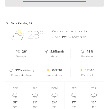
São Paulo, SP
28°
Parcialmente nublado
Mín.
17°
Máx.
29°
28°
5.81km/h
48%
Sensação
Vento
Umidade
37%
06h38
17h46
(0.59mm)
Chance de chuva
Nascer do sol
Pôr do sol
SEX
SÁB
DOM
SEG
TER
31°
31°
24°
17°
15°
18°
18°
17°
15°
12°