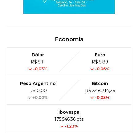
Economia
Dólar
Euro
R$ 5,11
R$ 5,89
-0,03%
-0,06%
Peso Argentino
Bitcoin
R$ 0,00
R$ 348,714,26
+0,00%
-0,03%
Ibovespa
175,546,36 pts
-1.23%