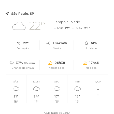
São Paulo, SP
22°
Tempo nublado
Mín.
17°
Máx.
29°
22°
1.34km/h
61%
Sensação
Vento
Umidade
37%
06h38
17h46
(0.59mm)
Chance de chuva
Nascer do sol
Pôr do sol
SÁB
DOM
SEG
TER
QUA
°
°
31°
24°
17°
15°
18°
17°
15°
12°
Atualizado às 23h01