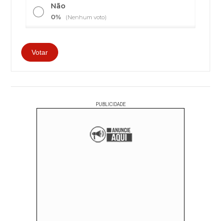
Não
0%
(Nenhum voto)
PUBLICIDADE