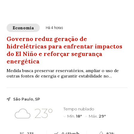
Economia
Há 4 horas
Governo reduz geração de
hidrelétricas para enfrentar impactos
do El Niño e reforçar segurança
energética
Medida busca preservar reservatórios, ampliar o uso de
outras fontes de energia e garantir estabilidade no
abastecimento durante o fenômeno climático
São Paulo, SP
23°
Tempo nublado
Mín.
18°
Máx.
29°
23°
0.45km/h
82%