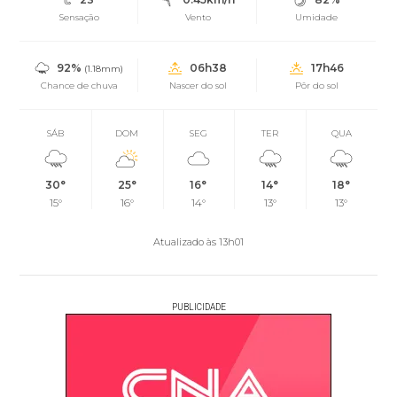
Sensação
Vento
Umidade
92%
06h38
17h46
(1.18mm)
Chance de chuva
Nascer do sol
Pôr do sol
SÁB
DOM
SEG
TER
QUA
30°
25°
16°
14°
18°
15°
16°
14°
13°
13°
Atualizado às 13h01
PUBLICIDADE