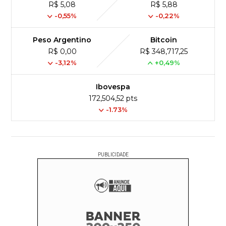
R$ 5,08
R$ 5,88
-0,55%
-0,22%
Peso Argentino
Bitcoin
R$ 0,00
R$ 348,717,25
-3,12%
+0,49%
Ibovespa
172,504,52 pts
-1.73%
PUBLICIDADE