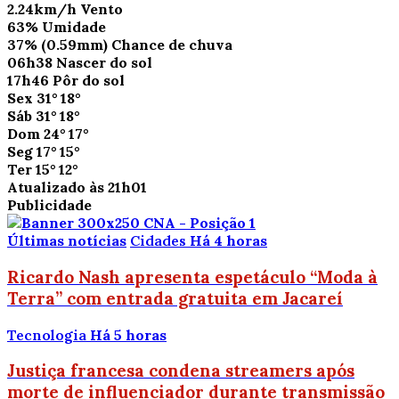
2.24km/h
Vento
63%
Umidade
37%
(0.59mm)
Chance de chuva
06h38
Nascer do sol
17h46
Pôr do sol
Sex
31°
18°
Sáb
31°
18°
Dom
24°
17°
Seg
17°
15°
Ter
15°
12°
Atualizado às 21h01
Publicidade
Últimas notícias
Cidades
Há 4 horas
Ricardo Nash apresenta espetáculo “Moda à
Terra” com entrada gratuita em Jacareí
Tecnologia
Há 5 horas
Justiça francesa condena streamers após
morte de influenciador durante transmissão