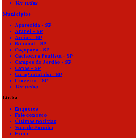
Ver todas
Municípios
Aparecida - SP
Arapeí - SP
Areias - SP
Bananal - SP
Caçapava - SP
Cachoeira Paulista - SP
Campos do Jordão - SP
Canas - SP
Caraguatatuba - SP
Cruzeiro - SP
Ver todos
Links
Enquetes
Fale conosco
Últimas notícias
Vale do Paraíba
Home