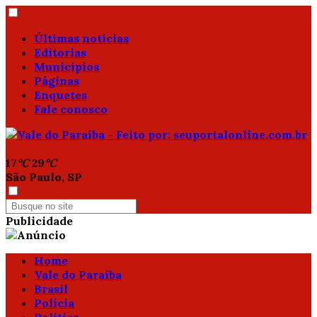
Últimas notícias
Editorias
Municípios
Páginas
Enquetes
Fale conosco
17
°C
29
°C
São Paulo, SP
Publicidade
Home
Vale do Paraíba
Brasil
Polícia