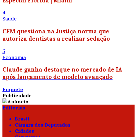
Especial Flórida | Miami
4
Saude
CFM questiona na Justiça norma que
autoriza dentistas a realizar sedação
5
Economia
Claude ganha destaque no mercado de IA
após lançamento de modelo avançado
Enquete
Publicidade
Editorias
Brasil
Câmara dos Deputados
Cidades