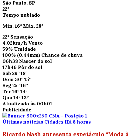
São Paulo, SP
22°
Tempo nublado
Mín.
16°
Máx.
28°
22°
Sensação
4.02km/h
Vento
59%
Umidade
100%
(0.44mm)
Chance de chuva
06h38
Nascer do sol
17h46
Pôr do sol
Sáb
29°
18°
Dom
30°
15°
Seg
25°
16°
Ter
16°
14°
Qua
14°
13°
Atualizado às 00h01
Publicidade
Últimas notícias
Cidades
Há 8 horas
Ricardo Nash apresenta espetáculo “Moda à