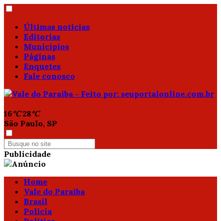
Últimas notícias
Editorias
Municípios
Páginas
Enquetes
Fale conosco
16
°C
28
°C
São Paulo, SP
Publicidade
Home
Vale do Paraíba
Brasil
Polícia