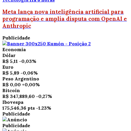
Meta lança nova inteligência artificial para
programação e amplia disputa com OpenAI e
Anthropic
Publicidade
Economia
Dólar
R$ 5,11
-0,03%
Euro
R$ 5,89
-0,06%
Peso Argentino
R$ 0,00
+0,00%
Bitcoin
R$ 347,889,60
-0,27%
Ibovespa
175,546,36 pts
-1.23%
Publicidade
Publicidade