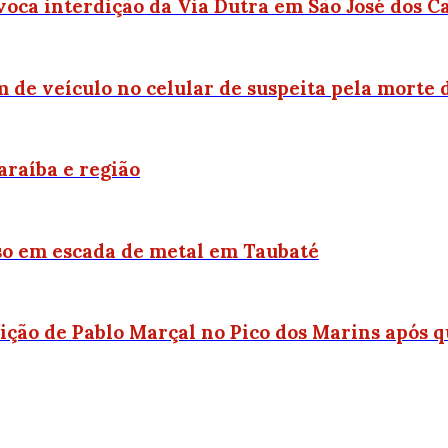
oca interdição da Via Dutra em São José dos 
 de veículo no celular de suspeita pela morte
araíba e região
eso em escada de metal em Taubaté
ição de Pablo Marçal no Pico dos Marins após q