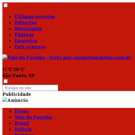
Últimas notícias
Editorias
Municípios
Páginas
Enquetes
Fale conosco
17
°C
29
°C
São Paulo, SP
Publicidade
Home
Vale do Paraíba
Brasil
Polícia