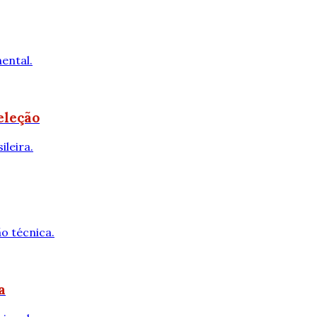
ental.
eleção
leira.
o técnica.
a