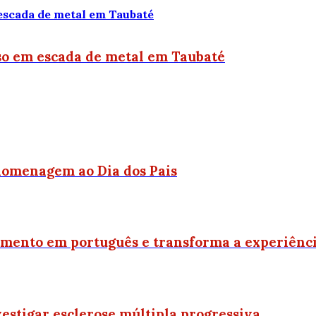
eso em escada de metal em Taubaté
 homenagem ao Dia dos Pais
imento em português e transforma a experiência
vestigar esclerose múltipla progressiva