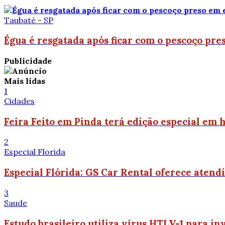
Taubaté - SP
Égua é resgatada após ficar com o pescoço pr
Publicidade
Mais lidas
1
Cidades
Feira Feito em Pinda terá edição especial em
2
Especial Florida
Especial Flórida: GS Car Rental oferece atend
3
Saude
Estudo brasileiro utiliza vírus HTLV-1 para in