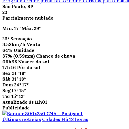
Programa reúne jornalistas e comentaristas para analisa
São Paulo, SP
23°
Parcialmente nublado
Mín.
17°
Máx.
29°
23°
Sensação
3.58km/h
Vento
64%
Umidade
37%
(0.59mm)
Chance de chuva
06h38
Nascer do sol
17h46
Pôr do sol
Sex
31°
18°
Sáb
31°
18°
Dom
24°
17°
Seg
17°
15°
Ter
15°
12°
Atualizado às 11h01
Publicidade
Últimas notícias
Cidades
Há 18 horas