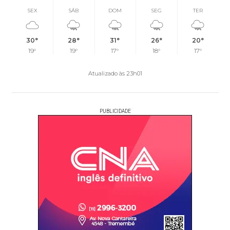
SEX
SÁB
DOM
SEG
TER
30°
28°
31°
26°
20°
19°
19°
17°
18°
17°
Atualizado às 23h01
PUBLICIDADE