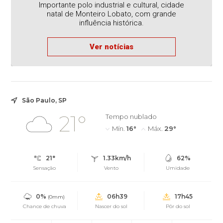
Importante polo industrial e cultural, cidade
natal de Monteiro Lobato, com grande
influência histórica.
Ver notícias
São Paulo, SP
21°
Tempo nublado
Mín.
16°
Máx.
29°
21°
1.33km/h
62%
Sensação
Vento
Umidade
0%
06h39
17h45
(0mm)
Chance de chuva
Nascer do sol
Pôr do sol