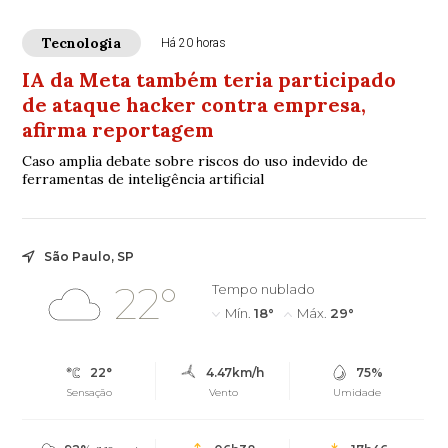
Tecnologia
Há 20 horas
IA da Meta também teria participado
de ataque hacker contra empresa,
afirma reportagem
Caso amplia debate sobre riscos do uso indevido de
ferramentas de inteligência artificial
São Paulo, SP
22°
Tempo nublado
Mín.
18°
Máx.
29°
22°
4.47km/h
75%
Sensação
Vento
Umidade