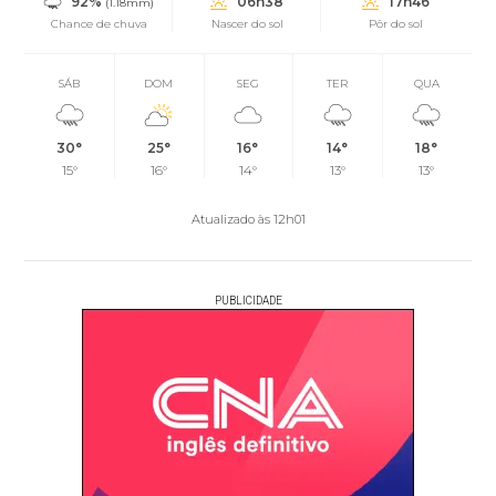
92%
06h38
17h46
(1.18mm)
Chance de chuva
Nascer do sol
Pôr do sol
SÁB
DOM
SEG
TER
QUA
30°
25°
16°
14°
18°
15°
16°
14°
13°
13°
Atualizado às 12h01
PUBLICIDADE