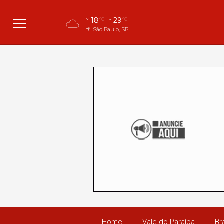
18
29
°C
°C
São Paulo, SP
Home
Vale do Paraíba
Bra