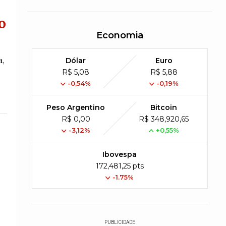
o
Economia
a,
Dólar
Euro
R$ 5,08
R$ 5,88
-0,54%
-0,19%
Peso Argentino
Bitcoin
R$ 0,00
R$ 348,920,65
-3,12%
+0,55%
Ibovespa
172,481,25 pts
-1.75%
PUBLICIDADE