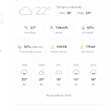
22°
Tempo nublado
Mín.
18°
Máx.
29°
ivo no Brasil
22°
7.6km/h
63%
Sensação
Vento
Umidade
92%
06h38
17h46
(1.18mm)
e
Chance de chuva
Nascer do sol
Pôr do sol
SÁB
DOM
SEG
TER
QUA
30°
25°
16°
14°
18°
15°
16°
14°
13°
13°
Atualizado às 15h01