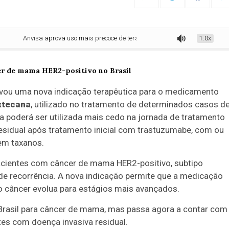
Anvisa aprova uso mais precoce de terapia contra câncer de mama HER2-posit
1.0x
rovou uma nova indicação terapêutica para o medicamento
xtecana
, utilizado no tratamento de determinados casos d
a poderá ser utilizada mais cedo na jornada de tratamento
esidual após tratamento inicial com trastuzumabe, com ou
em taxanos.
acientes com câncer de mama HER2-positivo, subtipo
de recorrência. A nova indicação permite que a medicação
o câncer evolua para estágios mais avançados.
 Brasil para câncer de mama, mas passa agora a contar com
tes com doença invasiva residual.