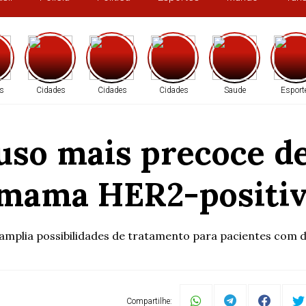
s
Cidades
Cidades
Cidades
Saude
Esport
uso mais precoce de
 mama HER2-positivo
plia possibilidades de tratamento para pacientes com doen
Compartilhe: