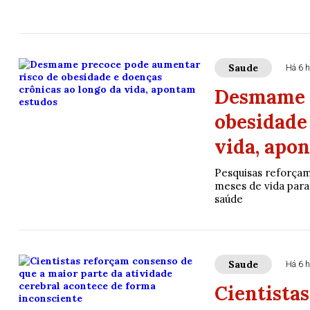
Saude
Há 6 h
Desmame p
obesidade
vida, apo
Pesquisas reforçam
meses de vida para
saúde
Saude
Há 6 h
Cientista