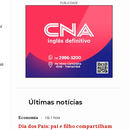
PUBLICIDADE
er
ue
Últimas notícias
Economia
Há 1 hora
Dia dos Pais: pai e filho compartilham