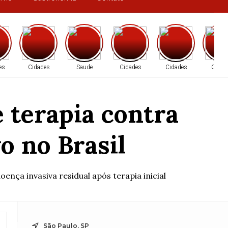
es
Cidades
Saude
Cidades
Cidades
Cidad
 terapia contra
 no Brasil
ça invasiva residual após terapia inicial
São Paulo, SP