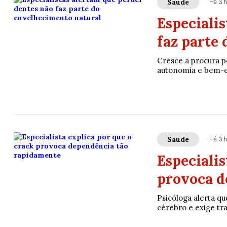
Saude
Há 3 h
Especiali
faz parte
Cresce a procura po
autonomia e bem-e
Saude
Há 3 h
Especialis
provoca d
Psicóloga alerta q
cérebro e exige tr