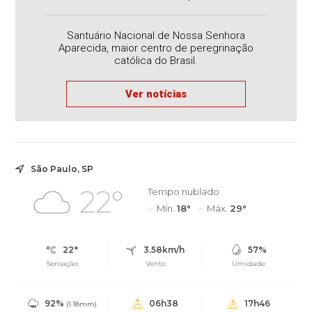
Santuário Nacional de Nossa Senhora
Aparecida, maior centro de peregrinação
católica do Brasil.
Ver notícias
São Paulo, SP
22°
Tempo nublado
Mín.
18°
Máx.
29°
22°
3.58km/h
57%
Sensação
Vento
Umidade
92%
06h38
17h46
(1.18mm)