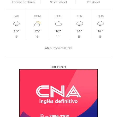
Chance de chuva
Nascer do sol
Pôr do sol
SÁB
DOM
SEG
TER
QUA
30°
25°
16°
14°
18°
15°
16°
14°
13°
13°
Atualizado às 08h01
PUBLICIDADE