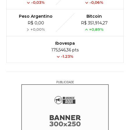
-0,03%
-0,06%
Peso Argentino
Bitcoin
R$ 0,00
R$ 351,914,27
+0,00%
+0,89%
Ibovespa
175,546,36 pts
-1.23%
PUBLICIDADE