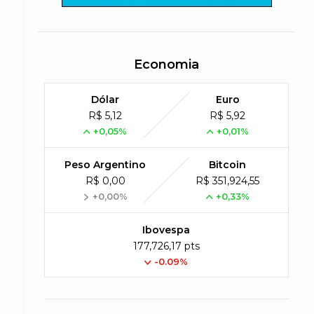
Economia
Dólar
Euro
R$ 5,12
R$ 5,92
+0,05%
+0,01%
Peso Argentino
Bitcoin
R$ 0,00
R$ 351,924,55
+0,00%
+0,33%
Ibovespa
177,726,17 pts
-0.09%