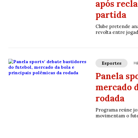
após recl
partida
Clube pretende ana
revolta entre joga
Esportes
Há
Panela spo
mercado d
rodada
Programa reúne jor
movimentam o futeb