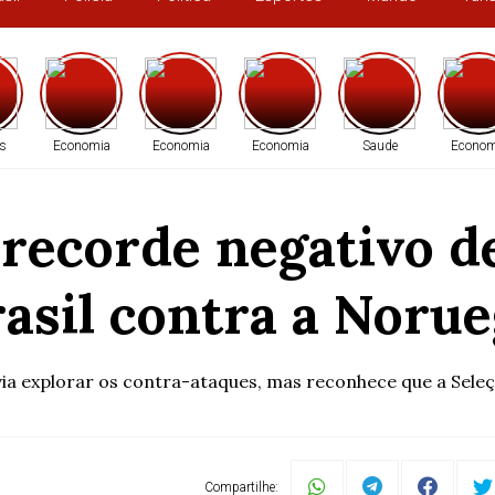
s
Economia
Economia
Economia
Saude
Econom
 recorde negativo d
asil contra a Noru
via explorar os contra-ataques, mas reconhece que a Seleç
Compartilhe: