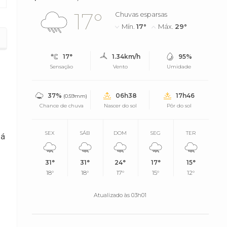
17°
Chuvas esparsas
Mín.
17°
Máx.
29°
uega
17°
1.34km/h
95%
Sensação
Vento
Umidade
37%
06h38
17h46
(0.59mm)
Chance de chuva
Nascer do sol
Pôr do sol
SEX
SÁB
DOM
SEG
TER
já
31°
31°
24°
17°
15°
18°
18°
17°
15°
12°
Atualizado às 03h01