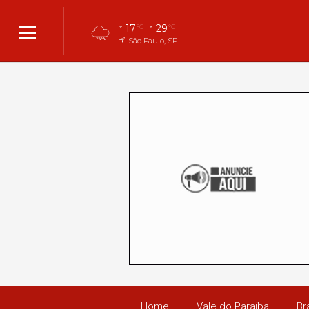
17
29
°C
°C
São Paulo, SP
Home
Vale do Paraíba
Bra