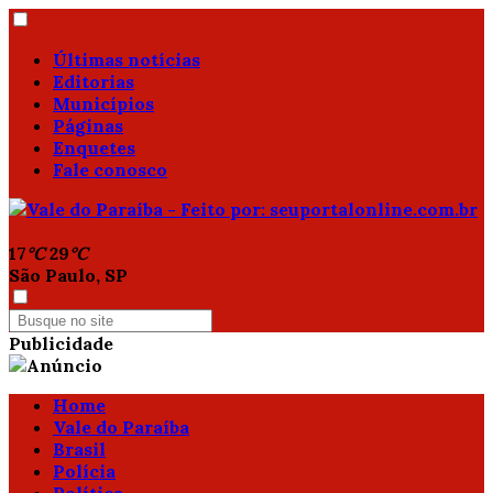
Últimas notícias
Editorias
Municípios
Páginas
Enquetes
Fale conosco
17
°C
29
°C
São Paulo, SP
Publicidade
Home
Vale do Paraíba
Brasil
Polícia