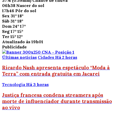
37%
(0.59mm)
Chance de chuva
06h38
Nascer do sol
17h46
Pôr do sol
Sex
31°
18°
Sáb
31°
18°
Dom
24°
17°
Seg
17°
15°
Ter
15°
12°
Atualizado às 19h01
Publicidade
Últimas notícias
Cidades
Há 2 horas
Ricardo Nash apresenta espetáculo “Moda à
Terra” com entrada gratuita em Jacareí
Tecnologia
Há 3 horas
Justiça francesa condena streamers após
morte de influenciador durante transmissão
ao vivo