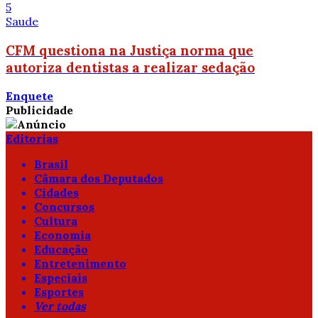
5
Saude
CFM questiona na Justiça norma que
autoriza dentistas a realizar sedação
Enquete
Publicidade
Editorias
Brasil
Câmara dos Deputados
Cidades
Concursos
Cultura
Economia
Educação
Entretenimento
Especiais
Esportes
Ver todas