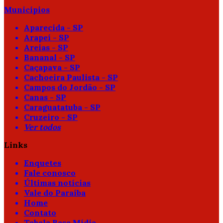
Municípios
Aparecida - SP
Arapeí - SP
Areias - SP
Bananal - SP
Caçapava - SP
Cachoeira Paulista - SP
Campos do Jordão - SP
Canas - SP
Caraguatatuba - SP
Cruzeiro - SP
Ver todos
Links
Enquetes
Fale conosco
Últimas notícias
Vale do Paraíba
Home
Contato
Tabela Base Mídia