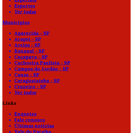
Esportes
Ver todas
Municípios
Aparecida - SP
Arapeí - SP
Areias - SP
Bananal - SP
Caçapava - SP
Cachoeira Paulista - SP
Campos do Jordão - SP
Canas - SP
Caraguatatuba - SP
Cruzeiro - SP
Ver todos
Links
Enquetes
Fale conosco
Últimas notícias
Vale do Paraíba