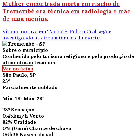
Mulher encontrada morta em riacho de
Tremembé era técnica em radiologia e mãe
de uma menina
Vítima morava em Taubaté; Polícia Civil segue
investigando as circunstâncias da morte.
Sobre o município
Conhecida pelo turismo religioso e pela produção de
alimentos artesanais.
Ver notícias
São Paulo, SP
23°
Parcialmente nublado
Mín.
19°
Máx.
28°
23°
Sensação
0.45km/h
Vento
82%
Umidade
0%
(0mm)
Chance de chuva
06h36
Nascer do sol