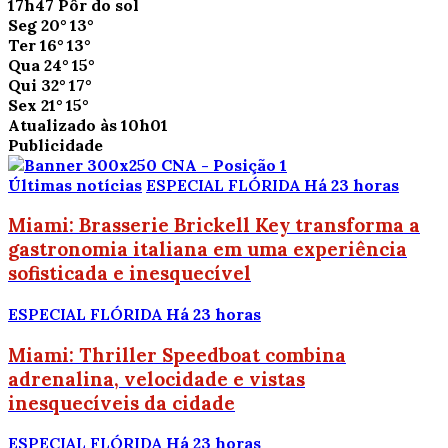
17h47
Pôr do sol
Seg
20°
13°
Ter
16°
13°
Qua
24°
15°
Qui
32°
17°
Sex
21°
15°
Atualizado às 10h01
Publicidade
Últimas notícias
ESPECIAL FLÓRIDA
Há 23 horas
Miami: Brasserie Brickell Key transforma a
gastronomia italiana em uma experiência
sofisticada e inesquecível
ESPECIAL FLÓRIDA
Há 23 horas
Miami: Thriller Speedboat combina
adrenalina, velocidade e vistas
inesquecíveis da cidade
ESPECIAL FLÓRIDA
Há 23 horas