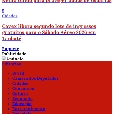
Reino Unido para proteger dados de usuários
5
Cidades
Cavex libera segundo lote de ingressos
gratuitos para o Sábado Aéreo 2026 em
Taubaté
Enquete
Publicidade
Editorias
Brasil
Câmara dos Deputados
Cidades
Concursos
Cultura
Economia
Educação
Entretenimento
Especiais