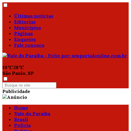
Últimas notícias
Editorias
Municípios
Páginas
Enquetes
Fale conosco
19
°C
28
°C
São Paulo, SP
Publicidade
Home
Vale do Paraíba
Brasil
Polícia