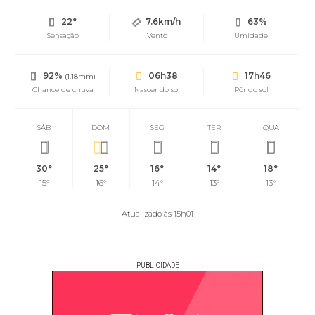
22°
7.6km/h
63%
Sensação
Vento
Umidade
92%
06h38
17h46
(1.18mm)
Chance de chuva
Nascer do sol
Pôr do sol
SÁB
DOM
SEG
TER
QUA
30°
25°
16°
14°
18°
15°
16°
14°
13°
13°
Atualizado às 15h01
PUBLICIDADE