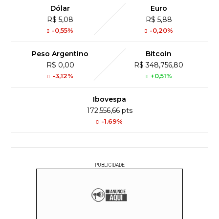
Dólar
Euro
R$ 5,08
R$ 5,88
-0,55%
-0,20%
Peso Argentino
Bitcoin
R$ 0,00
R$ 348,756,80
-3,12%
+0,51%
Ibovespa
172,556,66 pts
-1.69%
PUBLICIDADE