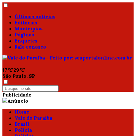
Últimas notícias
Editorias
Municípios
Páginas
Enquetes
Fale conosco
17
°C
29
°C
São Paulo, SP
Publicidade
Home
Vale do Paraíba
Brasil
Polícia