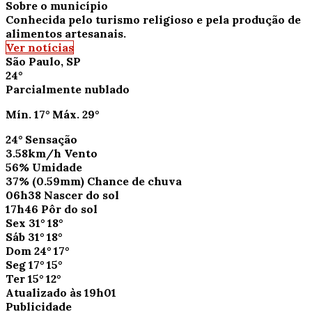
Sobre o município
Conhecida pelo turismo religioso e pela produção de
alimentos artesanais.
Ver notícias
São Paulo, SP
24°
Parcialmente nublado
Mín.
17°
Máx.
29°
24°
Sensação
3.58km/h
Vento
56%
Umidade
37%
(0.59mm)
Chance de chuva
06h38
Nascer do sol
17h46
Pôr do sol
Sex
31°
18°
Sáb
31°
18°
Dom
24°
17°
Seg
17°
15°
Ter
15°
12°
Atualizado às 19h01
Publicidade