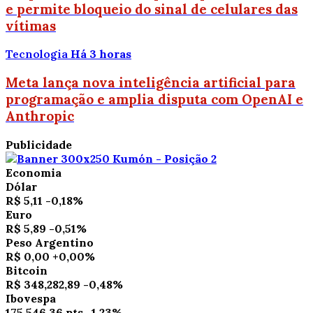
e permite bloqueio do sinal de celulares das
vítimas
Tecnologia
Há 3 horas
Meta lança nova inteligência artificial para
programação e amplia disputa com OpenAI e
Anthropic
Publicidade
Economia
Dólar
R$ 5,11
-0,18%
Euro
R$ 5,89
-0,51%
Peso Argentino
R$ 0,00
+0,00%
Bitcoin
R$ 348,282,89
-0,48%
Ibovespa
175,546,36 pts
-1.23%