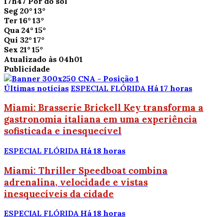
17h47
Pôr do sol
Seg
20°
13°
Ter
16°
13°
Qua
24°
15°
Qui
32°
17°
Sex
21°
15°
Atualizado às 04h01
Publicidade
Últimas notícias
ESPECIAL FLÓRIDA
Há 17 horas
Miami: Brasserie Brickell Key transforma a
gastronomia italiana em uma experiência
sofisticada e inesquecível
ESPECIAL FLÓRIDA
Há 18 horas
Miami: Thriller Speedboat combina
adrenalina, velocidade e vistas
inesquecíveis da cidade
ESPECIAL FLÓRIDA
Há 18 horas