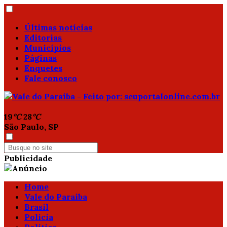
Últimas notícias
Editorias
Municípios
Páginas
Enquetes
Fale conosco
19
°C
28
°C
São Paulo, SP
Publicidade
Home
Vale do Paraíba
Brasil
Polícia