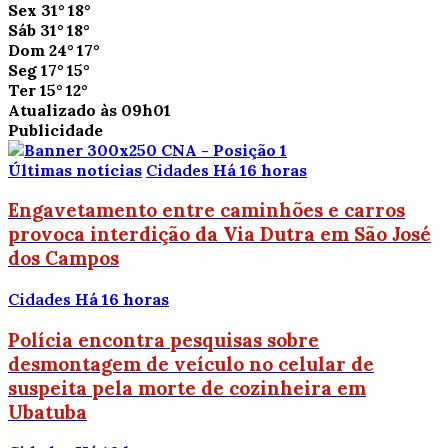
Sex
31°
18°
Sáb
31°
18°
Dom
24°
17°
Seg
17°
15°
Ter
15°
12°
Atualizado às 09h01
Publicidade
Últimas notícias
Cidades
Há 16 horas
Engavetamento entre caminhões e carros
provoca interdição da Via Dutra em São José
dos Campos
Cidades
Há 16 horas
Polícia encontra pesquisas sobre
desmontagem de veículo no celular de
suspeita pela morte de cozinheira em
Ubatuba