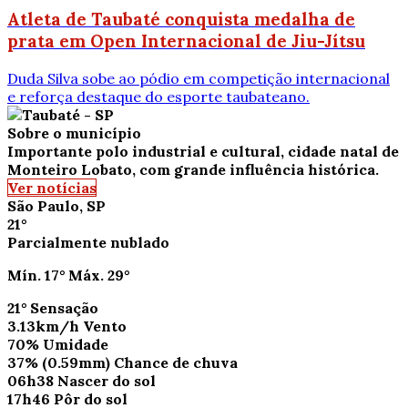
Atleta de Taubaté conquista medalha de
prata em Open Internacional de Jiu-Jítsu
Duda Silva sobe ao pódio em competição internacional
e reforça destaque do esporte taubateano.
Sobre o município
Importante polo industrial e cultural, cidade natal de
Monteiro Lobato, com grande influência histórica.
Ver notícias
São Paulo, SP
21°
Parcialmente nublado
Mín.
17°
Máx.
29°
21°
Sensação
3.13km/h
Vento
70%
Umidade
37%
(0.59mm)
Chance de chuva
06h38
Nascer do sol
17h46
Pôr do sol