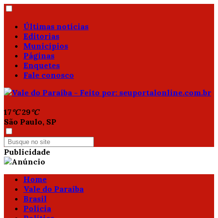
Últimas notícias
Editorias
Municípios
Páginas
Enquetes
Fale conosco
17
°C
29
°C
São Paulo, SP
Publicidade
Home
Vale do Paraíba
Brasil
Polícia