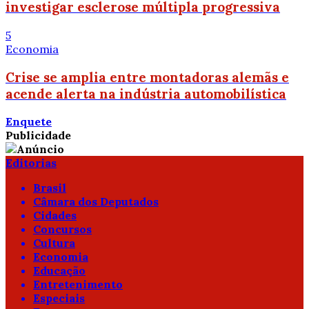
investigar esclerose múltipla progressiva
5
Economia
Crise se amplia entre montadoras alemãs e
acende alerta na indústria automobilística
Enquete
Publicidade
Editorias
Brasil
Câmara dos Deputados
Cidades
Concursos
Cultura
Economia
Educação
Entretenimento
Especiais