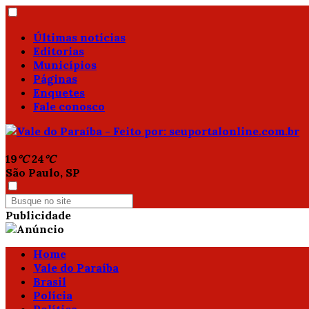
Últimas notícias
Editorias
Municípios
Páginas
Enquetes
Fale conosco
19
°C
24
°C
São Paulo, SP
Publicidade
Home
Vale do Paraíba
Brasil
Polícia