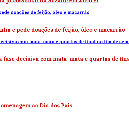
ria profissional na Suzano em Jacareí
ha e pede doações de feijão, óleo e macarrão
fase decisiva com mata-mata e quartas de fina
 homenagem ao Dia dos Pais