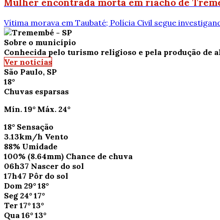
Mulher encontrada morta em riacho de Treme
Vítima morava em Taubaté; Polícia Civil segue investigan
Sobre o município
Conhecida pelo turismo religioso e pela produção de a
Ver notícias
São Paulo, SP
18°
Chuvas esparsas
Mín.
19°
Máx.
24°
18°
Sensação
3.13km/h
Vento
88%
Umidade
100%
(8.64mm)
Chance de chuva
06h37
Nascer do sol
17h47
Pôr do sol
Dom
29°
18°
Seg
24°
17°
Ter
17°
13°
Qua
16°
13°