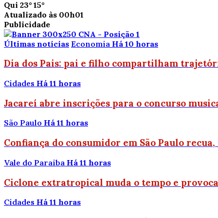
Qui
23°
15°
Atualizado às 00h01
Publicidade
Últimas notícias
Economia
Há 10 horas
Dia dos Pais: pai e filho compartilham trajetó
Cidades
Há 11 horas
Jacareí abre inscrições para o concurso music
São Paulo
Há 11 horas
Confiança do consumidor em São Paulo recua,
Vale do Paraiba
Há 11 horas
Ciclone extratropical muda o tempo e provoca 
Cidades
Há 11 horas