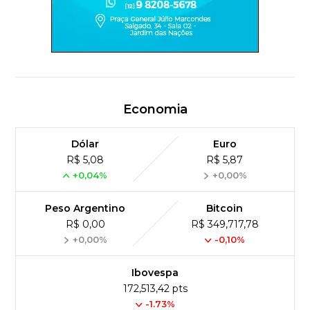
Economia
Dólar
Euro
R$ 5,08
R$ 5,87
+0,04%
+0,00%
Peso Argentino
Bitcoin
R$ 0,00
R$ 349,717,78
+0,00%
-0,10%
Ibovespa
172,513,42 pts
-1.73%