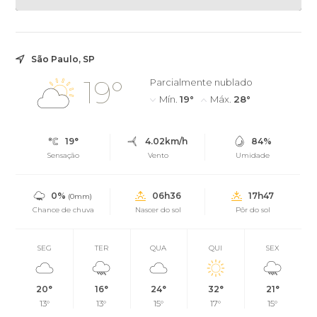
São Paulo, SP
19°
Parcialmente nublado
Mín.
19°
Máx.
28°
19°
4.02km/h
84%
Sensação
Vento
Umidade
0%
06h36
17h47
(0mm)
Chance de chuva
Nascer do sol
Pôr do sol
SEG
TER
QUA
QUI
SEX
20°
16°
24°
32°
21°
13°
13°
15°
17°
15°