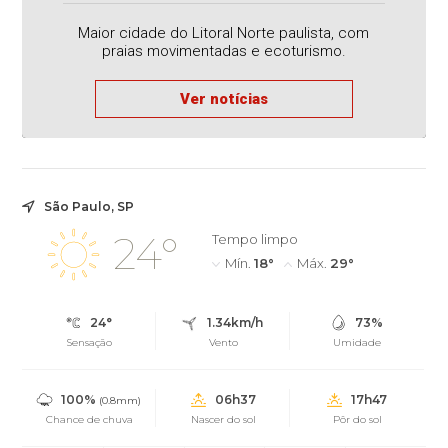
Maior cidade do Litoral Norte paulista, com
praias movimentadas e ecoturismo.
Ver notícias
São Paulo, SP
24°
Tempo limpo
Mín.
18°
Máx.
29°
24°
1.34km/h
73%
Sensação
Vento
Umidade
100%
06h37
17h47
(0.8mm)
Chance de chuva
Nascer do sol
Pôr do sol