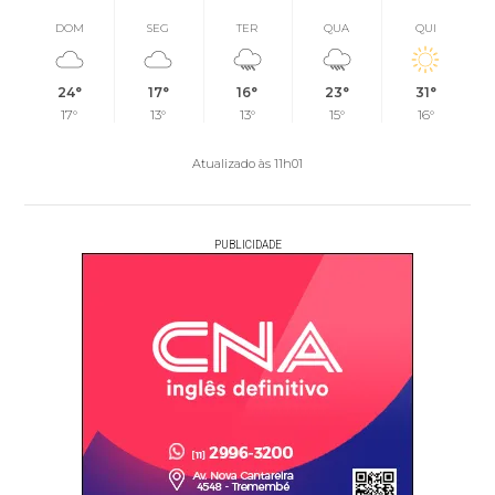
DOM
SEG
TER
QUA
QUI
24°
17°
16°
23°
31°
17°
13°
13°
15°
16°
Atualizado às 11h01
PUBLICIDADE