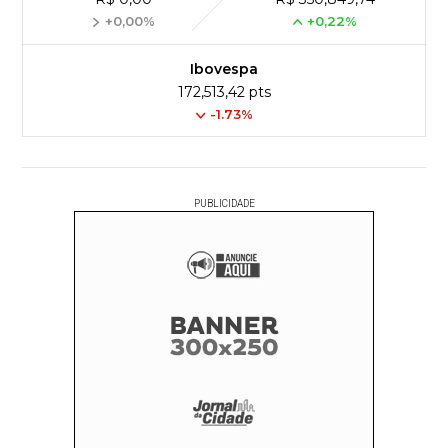
+0,00%
+0,22%
Ibovespa
172,513,42 pts
-1.73%
PUBLICIDADE