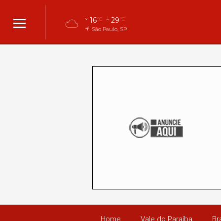
16
29
°C
°C
São Paulo, SP
Home
Vale do Paraíba
Bra