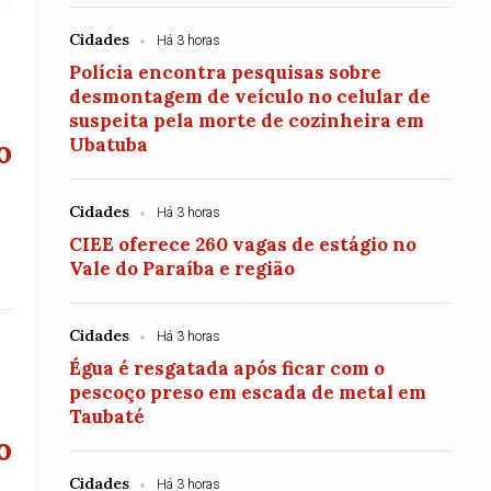
Cidades
Há 3 horas
Polícia encontra pesquisas sobre
desmontagem de veículo no celular de
suspeita pela morte de cozinheira em
o
Ubatuba
Cidades
Há 3 horas
CIEE oferece 260 vagas de estágio no
Vale do Paraíba e região
Cidades
Há 3 horas
Égua é resgatada após ficar com o
pescoço preso em escada de metal em
Taubaté
o
Cidades
Há 3 horas