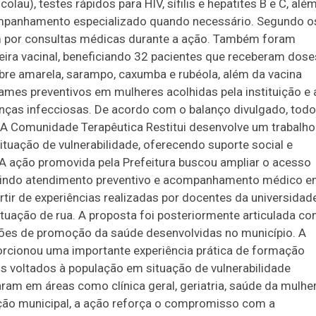
au), testes rápidos para HIV, sífilis e hepatites B e C, alé
mpanhamento especializado quando necessário. Segundo o
m por consultas médicas durante a ação. Também foram
eira vacinal, beneficiando 32 pacientes que receberam dose
ebre amarela, sarampo, caxumba e rubéola, além da vacina
 exames preventivos em mulheres acolhidas pela instituição e 
enças infecciosas. De acordo com o balanço divulgado, tod
 A Comunidade Terapêutica Restitui desenvolve um trabalho
tuação de vulnerabilidade, oferecendo suporte social e
 ação promovida pela Prefeitura buscou ampliar o acesso
ntindo atendimento preventivo e acompanhamento médico 
partir de experiências realizadas por docentes da universidad
uação de rua. A proposta foi posteriormente articulada c
ações de promoção da saúde desenvolvidas no município. A
rcionou uma importante experiência prática de formação
 voltados à população em situação de vulnerabilidade
uaram em áreas como clínica geral, geriatria, saúde da mulhe
ação municipal, a ação reforça o compromisso com a