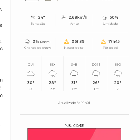
m
s
24°
2.68km/h
50%
Sensação
Vento
Umidade
s
a
0%
06h39
17h45
(0mm)
os
Chance de chuva
Nascer do sol
Pôr do sol
QUI
SEX
SÁB
DOM
SEG
em
30°
28°
31°
26°
20°
e
19°
19°
17°
18°
17°
om
Atualizado às 19h01
r
PUBLICIDADE