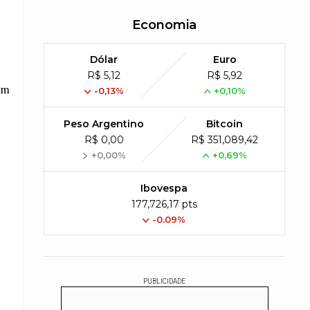
Economia
Dólar
Euro
R$ 5,12
R$ 5,92
em
-0,13%
+0,10%
Peso Argentino
Bitcoin
R$ 0,00
R$ 351,089,42
+0,00%
+0,69%
Ibovespa
177,726,17 pts
-0.09%
PUBLICIDADE