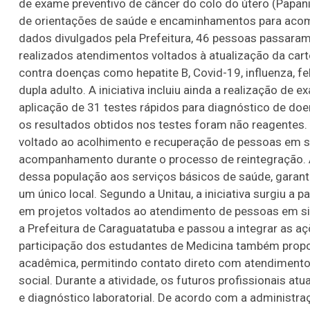
de exame preventivo de câncer do colo do útero (Papanicol
de orientações de saúde e encaminhamentos para aco
dados divulgados pela Prefeitura, 46 pessoas passara
realizados atendimentos voltados à atualização da cart
contra doenças como hepatite B, Covid-19, influenza, f
dupla adulto. A iniciativa incluiu ainda a realização de
aplicação de 31 testes rápidos para diagnóstico de do
os resultados obtidos nos testes foram não reagentes.
voltado ao acolhimento e recuperação de pessoas em si
acompanhamento durante o processo de reintegração. A
dessa população aos serviços básicos de saúde, gara
um único local. Segundo a Unitau, a iniciativa surgiu a 
em projetos voltados ao atendimento de pessoas em sit
a Prefeitura de Caraguatatuba e passou a integrar as 
participação dos estudantes de Medicina também propo
acadêmica, permitindo contato direto com atendimentos
social. Durante a atividade, os futuros profissionais at
e diagnóstico laboratorial. De acordo com a administr