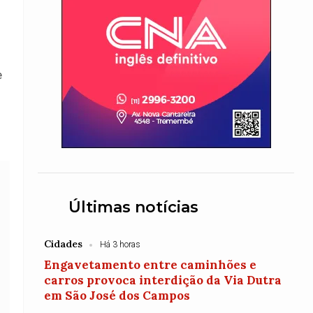
e
o
Últimas notícias
Cidades
Há 3 horas
Engavetamento entre caminhões e
carros provoca interdição da Via Dutra
em São José dos Campos