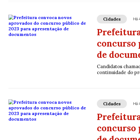
Cidades
Há 
Prefeitur
concurso 
de docum
Candidatos chamado
continuidade do p
Cidades
Há 
Prefeitur
concurso 
de docum