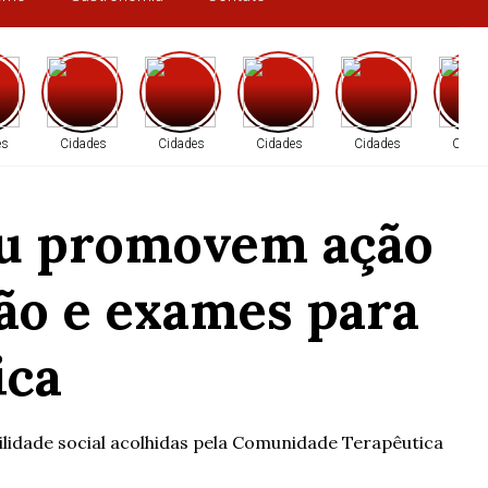
es
Cidades
Cidades
Cidades
Cidades
Cidad
au promovem ação
ção e exames para
ica
ilidade social acolhidas pela Comunidade Terapêutica