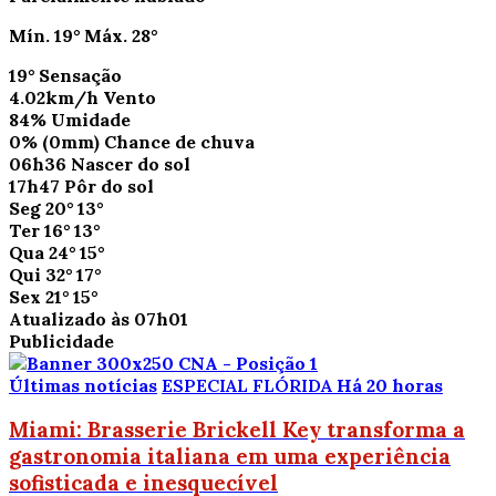
Mín.
19°
Máx.
28°
19°
Sensação
4.02km/h
Vento
84%
Umidade
0%
(0mm)
Chance de chuva
06h36
Nascer do sol
17h47
Pôr do sol
Seg
20°
13°
Ter
16°
13°
Qua
24°
15°
Qui
32°
17°
Sex
21°
15°
Atualizado às 07h01
Publicidade
Últimas notícias
ESPECIAL FLÓRIDA
Há 20 horas
Miami: Brasserie Brickell Key transforma a
gastronomia italiana em uma experiência
sofisticada e inesquecível