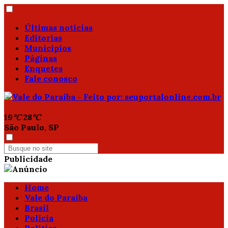
Últimas notícias
Editorias
Municípios
Páginas
Enquetes
Fale conosco
19
°C
28
°C
São Paulo, SP
Publicidade
Home
Vale do Paraíba
Brasil
Polícia