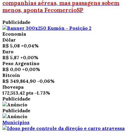
companhias aéreas, mas passagens sobem
menos, aponta FecomercioSP
Publicidade
Economia
Dólar
R$ 5,08
+0,04%
Euro
R$ 5,87
+0,00%
Peso Argentino
R$ 0,00
+0,00%
Bitcoin
R$ 349,864,90
-0,06%
Ibovespa
172,513,42 pts
-1.73%
Publicidade
Publicidade
Municípios