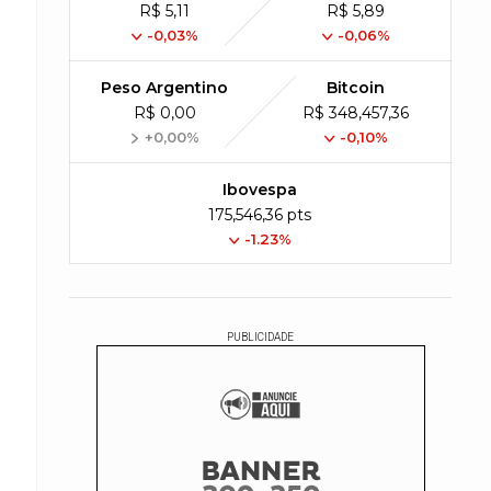
R$ 5,11
R$ 5,89
-0,03%
-0,06%
Peso Argentino
Bitcoin
R$ 0,00
R$ 348,457,36
+0,00%
-0,10%
Ibovespa
175,546,36 pts
-1.23%
PUBLICIDADE