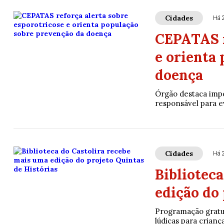
Cidades
Há 
CEPATAS r
e orienta
doença
Órgão destaca impo
responsável para e
Cidades
Há 
Bibliotec
edição do 
Programação gratuit
lúdicas para criança