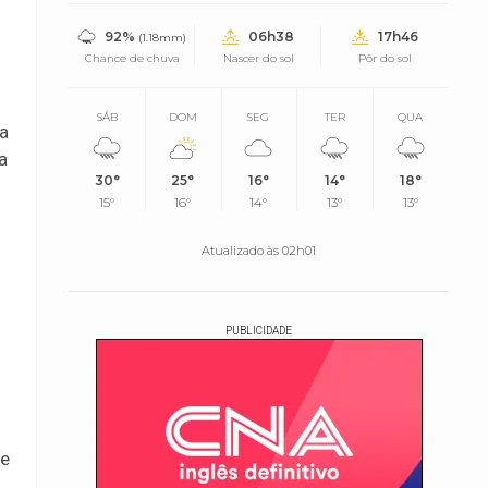
92%
06h38
17h46
(1.18mm)
Chance de chuva
Nascer do sol
Pôr do sol
SÁB
DOM
SEG
TER
QUA
 a
a
30°
25°
16°
14°
18°
15°
16°
14°
13°
13°
Atualizado às 02h01
PUBLICIDADE
de