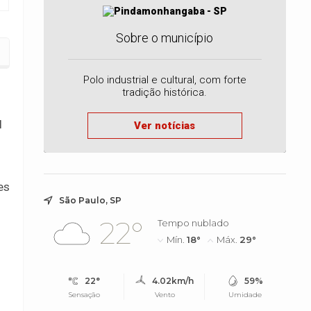
Sobre o município
Polo industrial e cultural, com forte
tradição histórica.
l
Ver notícias
es
São Paulo, SP
22°
Tempo nublado
Mín.
18°
Máx.
29°
22°
4.02km/h
59%
Sensação
Vento
Umidade