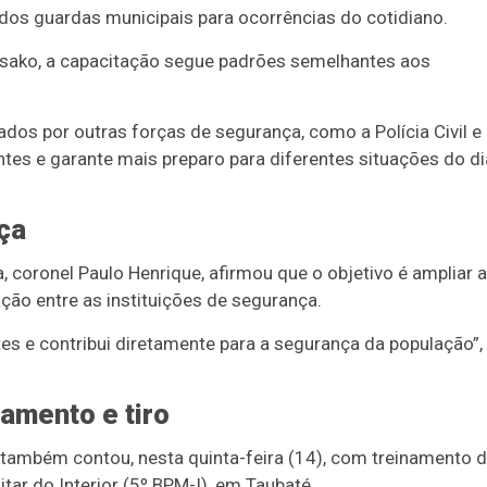
 dos guardas municipais para ocorrências do cotidiano.
ako, a capacitação segue padrões semelhantes aos
os por outras forças de segurança, como a Polícia Civil e
entes e garante mais preparo para diferentes situações do di
ça
a
, coronel Paulo Henrique, afirmou que o objetivo é ampliar a
ção entre as instituições de segurança.
tes e contribui diretamente para a segurança da população”,
amento e tiro
 também contou, nesta quinta-feira (14), com treinamento 
itar do Interior (5º BPM-I)
, em
Taubaté
.