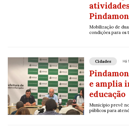
atividade
Pindamon
Mobilização de dua
condições para os 
Cidades
Há 
Pindamonh
e amplia 
educação
Município prevê no
públicos para aten