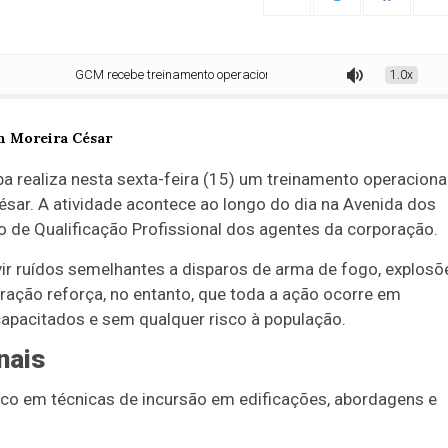
GCM recebe treinamento operacional da Polícia Civil em Moreira César
1.0x
ba
realiza nesta sexta-feira (15) um treinamento operaciona
ésar. A atividade acontece ao longo do dia na Avenida dos
io de Qualificação Profissional dos agentes da corporação.
ir ruídos semelhantes a disparos de arma de fogo, explosõ
tração reforça, no entanto, que toda a ação ocorre em
capacitados e sem qualquer risco à população.
nais
oco em técnicas de incursão em edificações, abordagens e