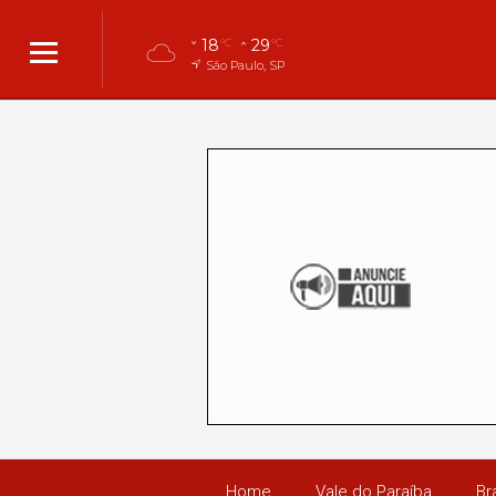
18
29
°C
°C
São Paulo, SP
Home
Vale do Paraíba
Bra