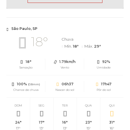
São Paulo, SP
18°
Chuva
Mín.
18°
Máx.
29°
18°
1.79km/h
92%
Sensação
Vento
Umidade
100%
06h37
17h47
(0.8mm)
Chance de chuva
Nascer do sol
Pôr do sol
DOM
SEG
TER
QUA
QUI
24°
17°
16°
23°
31°
17°
13°
13°
15°
16°