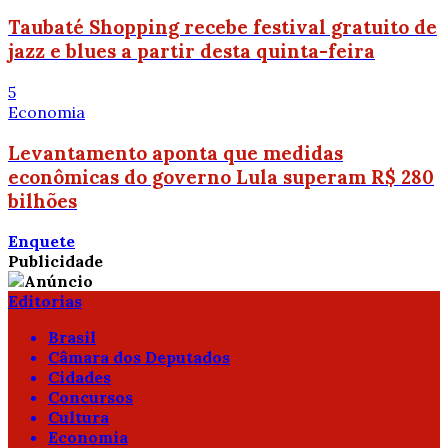
Taubaté Shopping recebe festival gratuito de
jazz e blues a partir desta quinta-feira
5
Economia
Levantamento aponta que medidas
econômicas do governo Lula superam R$ 280
bilhões
Enquete
Publicidade
Editorias
Brasil
Câmara dos Deputados
Cidades
Concursos
Cultura
Economia