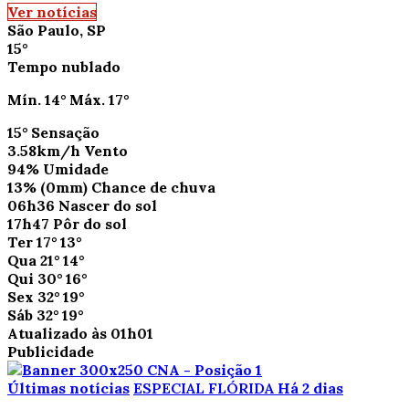
Ver notícias
São Paulo, SP
15°
Tempo nublado
Mín.
14°
Máx.
17°
15°
Sensação
3.58km/h
Vento
94%
Umidade
13%
(0mm)
Chance de chuva
06h36
Nascer do sol
17h47
Pôr do sol
Ter
17°
13°
Qua
21°
14°
Qui
30°
16°
Sex
32°
19°
Sáb
32°
19°
Atualizado às 01h01
Publicidade
Últimas notícias
ESPECIAL FLÓRIDA
Há 2 dias