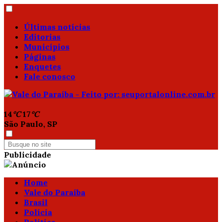
Últimas notícias
Editorias
Municípios
Páginas
Enquetes
Fale conosco
14
°C
17
°C
São Paulo, SP
Publicidade
Home
Vale do Paraíba
Brasil
Polícia