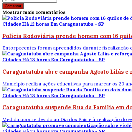
Comentar
Mostrar mais comentários
Cidades
Há 12 horas
Em Caraguatatuba - SP
Polícia Rodoviária prende homem com 16 quil
Entorpecentes foram apreendidos durante fiscalização e
Cidades
Há 13 horas
Em Caraguatatuba - SP
Caraguatatuba abre campanha Agosto Lilás e r
Município realiza ações educativas para marcar os 20 an
Cidades
Há 13 horas
Em Caraguatatuba - SP
Caraguatatuba suspende Rua da Família em do
Medida ocorre devido ao Dia dos Pais e à realização do e
Cidades
Há 13 horas
Em Caraguatatuba - SP