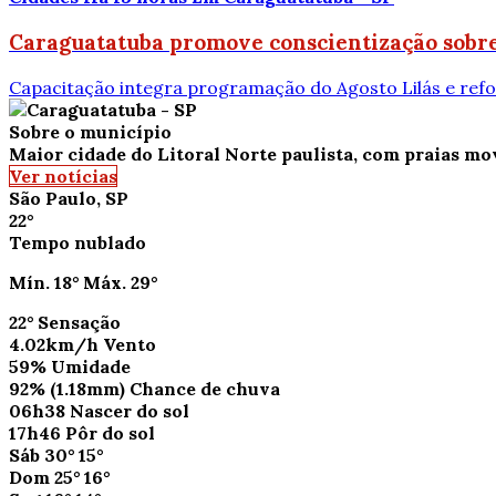
Caraguatatuba promove conscientização sobre
Capacitação integra programação do Agosto Lilás e refo
Sobre o município
Maior cidade do Litoral Norte paulista, com praias m
Ver notícias
São Paulo, SP
22°
Tempo nublado
Mín.
18°
Máx.
29°
22°
Sensação
4.02km/h
Vento
59%
Umidade
92%
(1.18mm)
Chance de chuva
06h38
Nascer do sol
17h46
Pôr do sol
Sáb
30°
15°
Dom
25°
16°