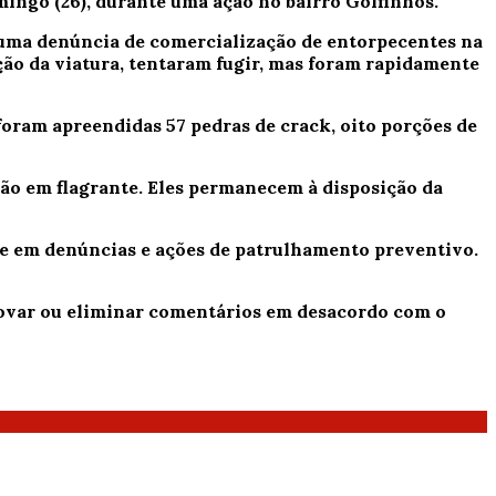
mingo (26), durante uma ação no bairro Golfinhos.
r uma denúncia de comercialização de entorpecentes na
ção da viatura, tentaram fugir, mas foram rapidamente
, foram apreendidas
57 pedras de crack
,
oito porções de
isão em flagrante. Eles permanecem à disposição da
ase em denúncias e ações de patrulhamento preventivo.
provar ou eliminar comentários em desacordo com o