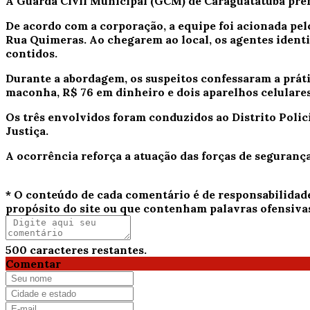
A Guarda Civil Municipal (GCM) de
Caraguatatuba
pren
De acordo com a corporação, a equipe foi acionada pe
Rua Quimeras. Ao chegarem ao local, os agentes ident
contidos.
Durante a abordagem, os suspeitos confessaram a práti
maconha
,
R$ 76 em dinheiro
e
dois aparelhos celulare
Os três envolvidos foram conduzidos ao Distrito Polici
Justiça.
A ocorrência reforça a atuação das forças de seguranç
* O conteúdo de cada comentário é de responsabilidad
propósito do site ou que contenham palavras ofensiva
500
caracteres restantes.
Comentar