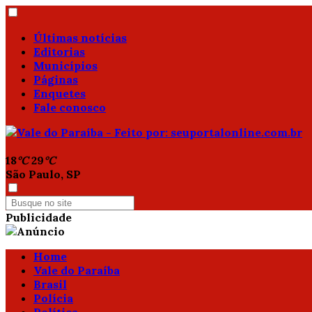
Últimas notícias
Editorias
Municípios
Páginas
Enquetes
Fale conosco
18
°C
29
°C
São Paulo, SP
Publicidade
Home
Vale do Paraíba
Brasil
Polícia