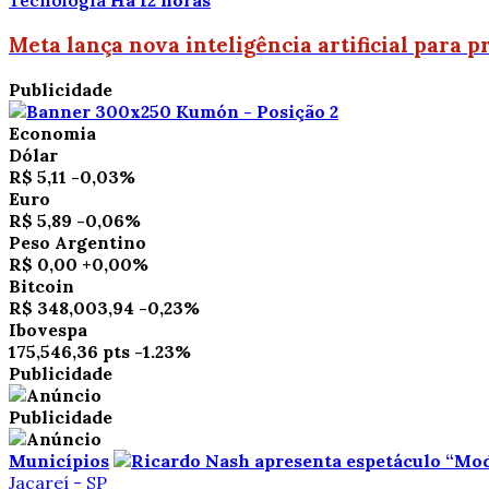
Tecnologia
Há 12 horas
Meta lança nova inteligência artificial para
Publicidade
Economia
Dólar
R$ 5,11
-0,03%
Euro
R$ 5,89
-0,06%
Peso Argentino
R$ 0,00
+0,00%
Bitcoin
R$ 348,003,94
-0,23%
Ibovespa
175,546,36 pts
-1.23%
Publicidade
Publicidade
Municípios
Jacareí - SP