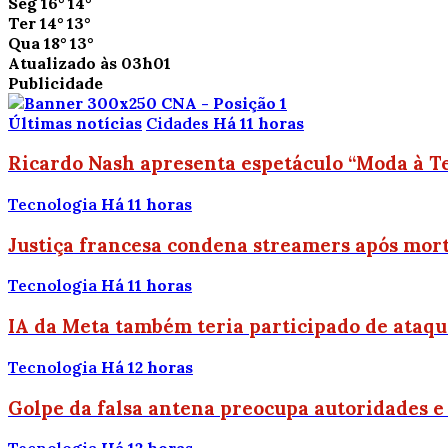
Seg
16°
14°
Ter
14°
13°
Qua
18°
13°
Atualizado às 03h01
Publicidade
Últimas notícias
Cidades
Há 11 horas
Ricardo Nash apresenta espetáculo “Moda à Te
Tecnologia
Há 11 horas
Justiça francesa condena streamers após mort
Tecnologia
Há 11 horas
IA da Meta também teria participado de ataq
Tecnologia
Há 12 horas
Golpe da falsa antena preocupa autoridades e 