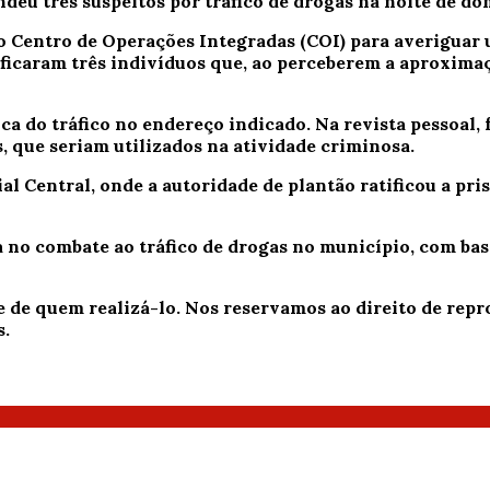
deu três suspeitos por tráfico de drogas na noite de do
lo Centro de Operações Integradas (COI) para averigua
ificaram três indivíduos que, ao perceberem a aproxima
ca do tráfico no endereço indicado. Na revista pessoal
s
, que seriam utilizados na atividade criminosa.
al Central, onde a autoridade de plantão ratificou a pr
a no combate ao tráfico de drogas no município, com b
e de quem realizá-lo. Nos reservamos ao direito de re
s.