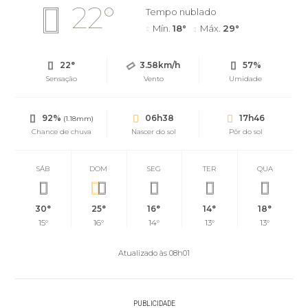
22°
Tempo nublado
Mín.
18°
Máx.
29°
22°
3.58km/h
57%
Sensação
Vento
Umidade
92%
06h38
17h46
(1.18mm)
Chance de chuva
Nascer do sol
Pôr do sol
SÁB
DOM
SEG
TER
QUA
30°
25°
16°
14°
18°
15°
16°
14°
13°
13°
Atualizado às 08h01
PUBLICIDADE