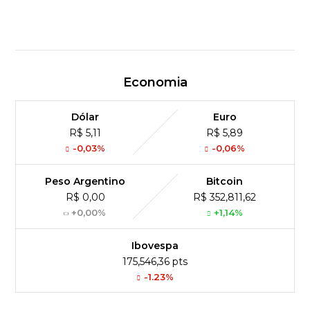
Economia
Dólar
Euro
R$ 5,11
R$ 5,89
-0,03%
-0,06%
Peso Argentino
Bitcoin
R$ 0,00
R$ 352,811,62
+0,00%
+1,14%
Ibovespa
175,546,36 pts
-1.23%